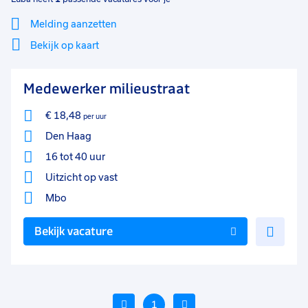
Melding aanzetten
Bekijk op kaart
Mi
Sluiten
Medewerker milieustraat
Filter
lo
€ 18,48
per uur
Den Haag
16 tot 40 uur
Uitzicht op vast
Mbo
Voe
Bekijk vacature
toe
aan
favo
Vorige
1
Volgende