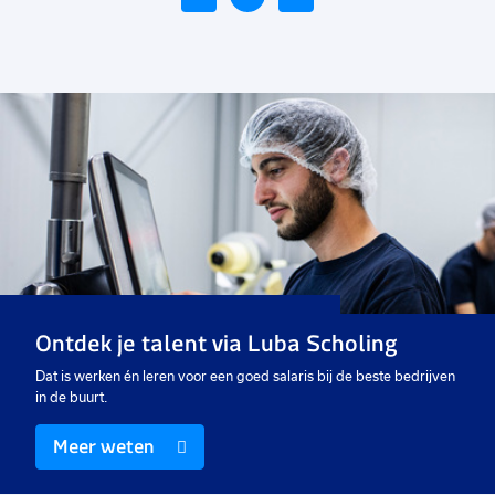
Voeg
toe
aan
favorieten
Medewerker milieustraat
16 tot 40 uur
Uitzicht op vast
€ 18,48
p.u.
Ontdek je talent via Luba Scholing
Dat is werken én leren voor een goed salaris bij de beste bedrijven
in de buurt.
Meer weten