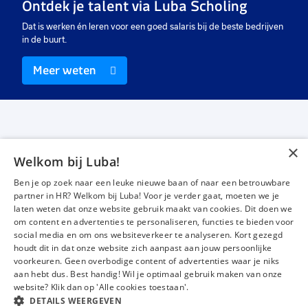
Ontdek je talent via Luba Scholing
Dat is werken én leren voor een goed salaris bij de beste bedrijven
in de buurt.
Meer weten
×
Welkom bij Luba!
Vacatures
Over ons
Ben je op zoek naar een leuke nieuwe baan of naar een betrouwbare
Werken bij Luba
Voor werkgevers
partner in HR? Welkom bij Luba! Voor je verder gaat, moeten we je
laten weten dat onze website gebruik maakt van cookies. Dit doen we
Mijn Luba
Contact
om content en advertenties te personaliseren, functies te bieden voor
social media en om ons websiteverkeer te analyseren. Kort gezegd
houdt dit in dat onze website zich aanpast aan jouw persoonlijke
Instagram
Facebook
LinkedIn
YouTube
Tiktok
voorkeuren. Geen overbodige content of advertenties waar je niks
aan hebt dus. Best handig! Wil je optimaal gebruik maken van onze
website? Klik dan op 'Alle cookies toestaan'.
DETAILS WEERGEVEN