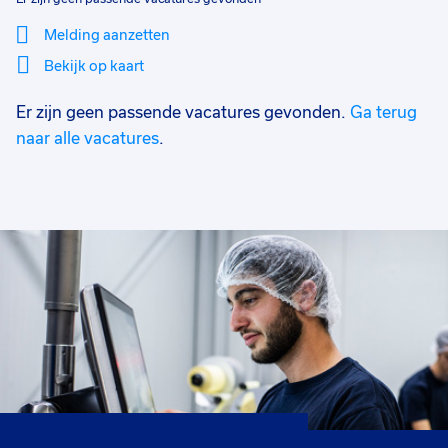
Melding aanzetten
Bekijk op kaart
Er zijn geen passende vacatures gevonden.
Ga terug
Mi
Sluiten
Filter
lo
naar alle vacatures
.