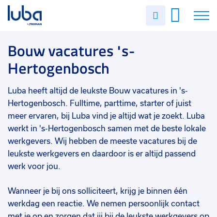
Vakgebied
0
Uren
Filter vacatures
Slui
invullen
Opleidingsniveau
0
Soort contract
0
Vacatures
Bouw vacatures 's-
Uren per week
0
Hertogenbosch
Over ons
Luba heeft altijd de leukste Bouw vacatures in 's-
Voor werkgevers
Hertogenbosch. Fulltime, parttime, starter of juist
Contact
meer ervaren, bij Luba vind je altijd wat je zoekt. Luba
werkt in 's-Hertogenbosch samen met de beste lokale
werkgevers. Wij hebben de meeste vacatures bij de
leukste werkgevers en daardoor is er altijd passend
werk voor jou.
Wanneer je bij ons solliciteert, krijg je binnen één
werkdag een reactie. We nemen persoonlijk contact
met je op en zorgen dat jij bij de leukste werkgevers op