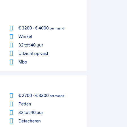
€ 3200
-
€ 4000
per maand
Winkel
32 tot 40 uur
Uitzicht op vast
Mbo
€ 2700
-
€ 3300
per maand
Petten
32 tot 40 uur
Detacheren