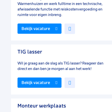
Warmenhuizen en werk fulltime in een technische,
afwisselende functie met reiskostenvergoeding en
ruimte voor eigen inbreng.
Voeg
Bekijk vacature
toe
aan
favorieten
TIG lasser
Wil je graag aan de slag als TIG lasser? Reageer dan
direct en dan ben je morgen al aan het werk!
Voeg
Bekijk vacature
toe
aan
favorieten
Monteur werkplaats