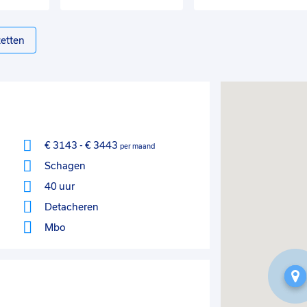
etten
€ 3143
-
€ 3443
per maand
Schagen
40 uur
Detacheren
Mbo