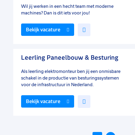
Wil jij werken in een hecht team met moderne
machines? Dan is dit iets voor jou!
Voeg
Bekijk vacature
toe
aan
favorieten
Leerling Paneelbouw & Besturing
Als leerling elektromonteur ben jij een onmisbare
schakel in de productie van besturingssystemen
voor de infrastructuur in Nederland.
Voeg
Bekijk vacature
toe
aan
favorieten