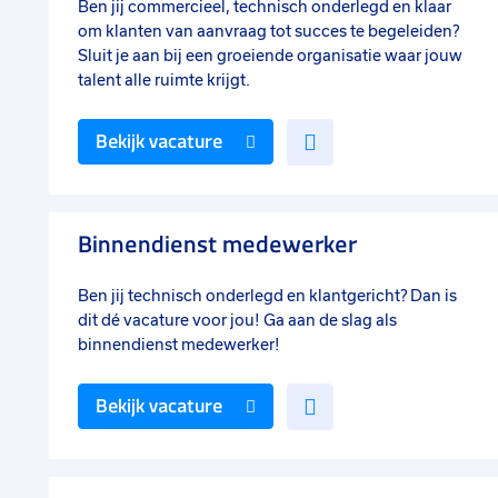
Ben jij commercieel, technisch onderlegd en klaar
om klanten van aanvraag tot succes te begeleiden?
Sluit je aan bij een groeiende organisatie waar jouw
talent alle ruimte krijgt.
Voeg
Bekijk vacature
toe
aan
favorieten
Binnendienst medewerker
Ben jij technisch onderlegd en klantgericht? Dan is
dit dé vacature voor jou! Ga aan de slag als
binnendienst medewerker!
Voeg
Bekijk vacature
toe
aan
favorieten