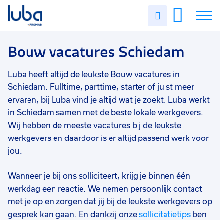
Vakgebied
0
Uren
Filter vacatures
Slui
invullen
Bouw
2
Vacatures
Bouw vacatures Schiedam
Opleidingsniveau
0
Mbo
1
Over ons
Luba heeft altijd de leukste Bouw vacatures in
Vmbo
1
Schiedam. Fulltime, parttime, starter of juist meer
Voor werkgevers
ervaren, bij Luba vind je altijd wat je zoekt. Luba werkt
Soort contract
0
in Schiedam samen met de beste lokale werkgevers.
Contact
Vast
2
Wij hebben de meeste vacatures bij de leukste
Uitzicht op vast
2
werkgevers en daardoor is er altijd passend werk voor
jou.
Tijdelijk
1
Wanneer je bij ons solliciteert, krijg je binnen één
Uren per week
0
werkdag een reactie. We nemen persoonlijk contact
37 - 40+ uur
2
met je op en zorgen dat jij bij de leukste werkgevers op
gesprek kan gaan. En dankzij onze
sollicitatietips
ben