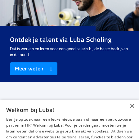
favorieten
favo
Montagemedewerker
Sloper
40 uur
40 uur
Vast
Vast
€ 2.608,26
-
€ 3000
€ 2.608,26
-
€ 3100
p.m.
p.m.
Ontdek je talent via Luba Scholing
Dat is werken én leren voor een goed salaris bij de beste bedrijven
in de buurt.
Meer weten
×
Welkom bij Luba!
Vacatures
Over ons
Ben je op zoek naar een leuke nieuwe baan of naar een betrouwbare
Werken bij Luba
Voor werkgevers
partner in HR? Welkom bij Luba! Voor je verder gaat, moeten we je
laten weten dat onze website gebruik maakt van cookies. Dit doen we
Mijn Luba
Contact
om content en advertenties te personaliseren, functies te bieden voor