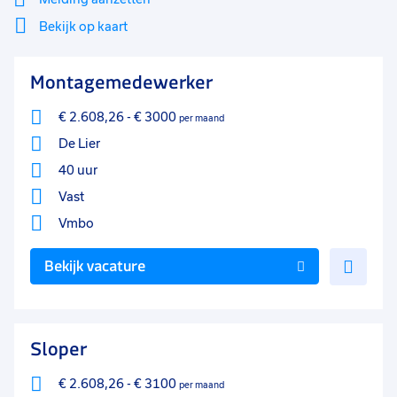
Bekijk op kaart
Mi
Sluiten
Montagemedewerker
Filter
lo
€ 2.608,26
-
€ 3000
per maand
De Lier
40 uur
Vast
Vmbo
Voe
Bekijk vacature
toe
aan
favo
Sloper
€ 2.608,26
-
€ 3100
per maand