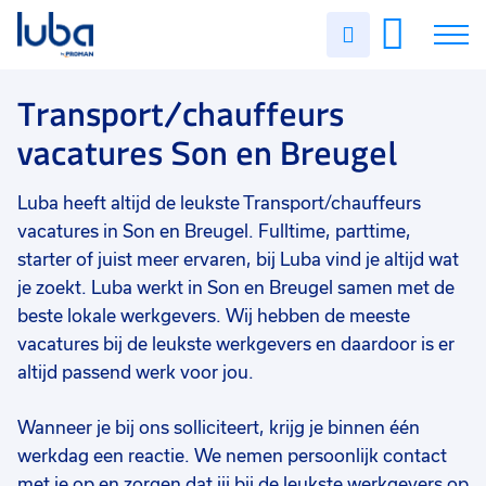
Vakgebied
0
Uren
Filter vacatures
Slui
invullen
Transport/chauffeurs
1
Vacatures
Transport/chauffeurs
Opleidingsniveau
0
vacatures Son en Breugel
Mbo
1
Over ons
Soort contract
0
Luba heeft altijd de leukste Transport/chauffeurs
Voor werkgevers
Tijdelijk
1
vacatures in Son en Breugel. Fulltime, parttime,
Contact
starter of juist meer ervaren, bij Luba vind je altijd wat
Uren per week
0
je zoekt. Luba werkt in Son en Breugel samen met de
37 - 40+ uur
1
beste lokale werkgevers. Wij hebben de meeste
0 - 8 uur
1
vacatures bij de leukste werkgevers en daardoor is er
altijd passend werk voor jou.
Wanneer je bij ons solliciteert, krijg je binnen één
werkdag een reactie. We nemen persoonlijk contact
met je op en zorgen dat jij bij de leukste werkgevers op