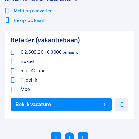
Melding aanzetten
Bekijk op kaart
Mi
Sluiten
Belader (vakantiebaan)
Filter
lo
€ 2.608,26
-
€ 3000
per maand
Boxtel
5 tot 40 uur
Tijdelijk
Mbo
Voe
Bekijk vacature
toe
aan
favo
Vorige
1
Volgende