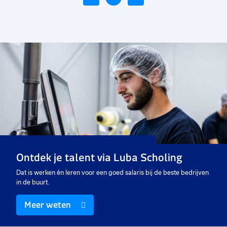
Voeg
toe
aan
favorieten
Belader (vakantiebaan)
5 tot 40 uur
Tijdelijk
€ 2.608,26
-
€ 3000
p.m.
Ontdek je talent via Luba Scholing
Dat is werken én leren voor een goed salaris bij de beste bedrijven
in de buurt.
Meer weten