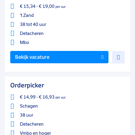
€ 15,34
-
€ 19,00
per uur
't Zand
38 tot 40 uur
Detacheren
Mbo
Voe
Bekijk vacature
toe
aan
favo
Orderpicker
€ 14,99
-
€ 16,93
per uur
Schagen
38 uur
Detacheren
Vmbo
en hoger