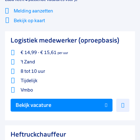
Melding aanzetten
Bekijk op kaart
Mi
Sluiten
Logistiek medewerker (oproepbasis)
Filter
lo
€ 14,99
-
€ 15,61
per uur
't Zand
8 tot 10 uur
Tijdelijk
Vmbo
Voe
Bekijk vacature
toe
aan
favo
Heftruckchauffeur