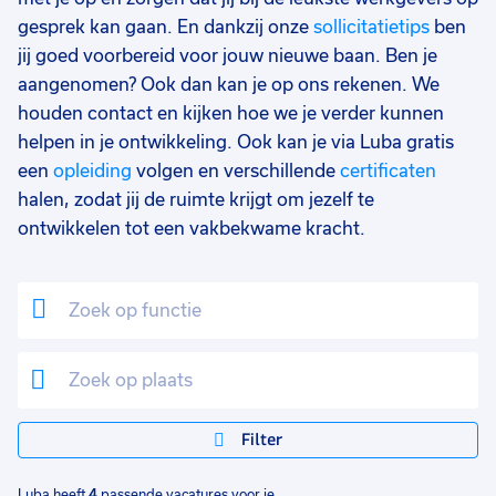
0 - 8 uur
1
gesprek kan gaan. En dankzij onze
sollicitatietips
ben
jij goed voorbereid voor jouw nieuwe baan. Ben je
aangenomen? Ook dan kan je op ons rekenen. We
houden contact en kijken hoe we je verder kunnen
helpen in je ontwikkeling. Ook kan je via Luba gratis
een
opleiding
volgen en verschillende
certificaten
halen, zodat jij de ruimte krijgt om jezelf te
ontwikkelen tot een vakbekwame kracht.
Filter
Luba heeft
4
passende vacatures voor je