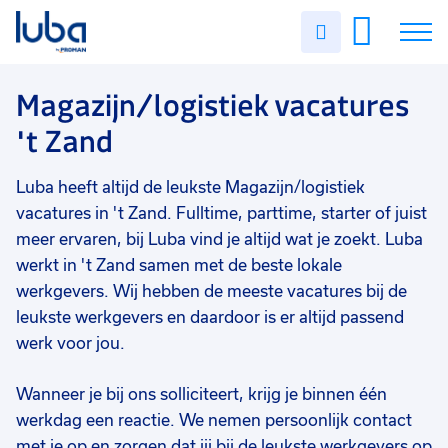
Vakgebied
0
Uren
Filter vacatures
Slui
invullen
Magazijn/logistiek
4
Vacatures
Magazijn/logistiek vacatures
Opleidingsniveau
0
't Zand
Vmbo
3
Over ons
Mbo
2
Luba heeft altijd de leukste Magazijn/logistiek
Voor werkgevers
Soort contract
0
vacatures in 't Zand. Fulltime, parttime, starter of juist
Contact
Tijdelijk
3
meer ervaren, bij Luba vind je altijd wat je zoekt. Luba
werkt in 't Zand samen met de beste lokale
Uitzicht op vast
2
werkgevers. Wij hebben de meeste vacatures bij de
leukste werkgevers en daardoor is er altijd passend
Detacheren
2
werk voor jou.
Uren per week
0
37 - 40+ uur
3
Wanneer je bij ons solliciteert, krijg je binnen één
werkdag een reactie. We nemen persoonlijk contact
9 - 16 uur
1
met je op en zorgen dat jij bij de leukste werkgevers op