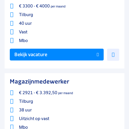
€ 3300
-
€ 4000
per maand
Tilburg
40 uur
Vast
Mbo
Voe
Bekijk vacature
toe
aan
favo
Magazijnmedewerker
€ 2921
-
€ 3.392,50
per maand
Tilburg
38 uur
Uitzicht op vast
Mbo