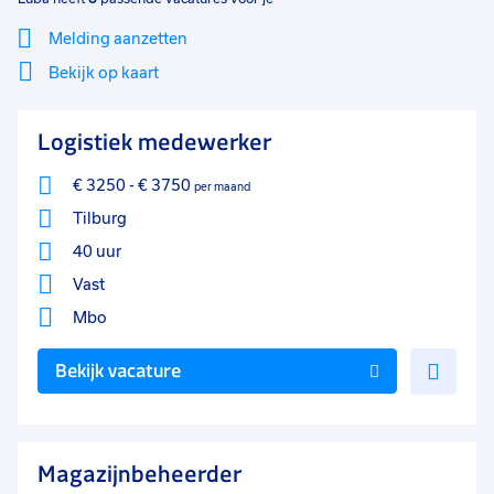
Melding aanzetten
Bekijk op kaart
Mi
Sluiten
Logistiek medewerker
Filter
lo
€ 3250
-
€ 3750
per maand
Tilburg
40 uur
Vast
Mbo
Voe
Bekijk vacature
toe
aan
favo
Magazijnbeheerder