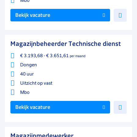
Mbo
Voe
Bekijk vacature
toe
aan
favo
Magazijnbeheerder Technische dienst
€ 3.193,68
-
€ 3.651,61
per maand
Dongen
40 uur
Uitzicht op vast
Mbo
Voe
Bekijk vacature
toe
aan
favo
Magazijnmedewerker