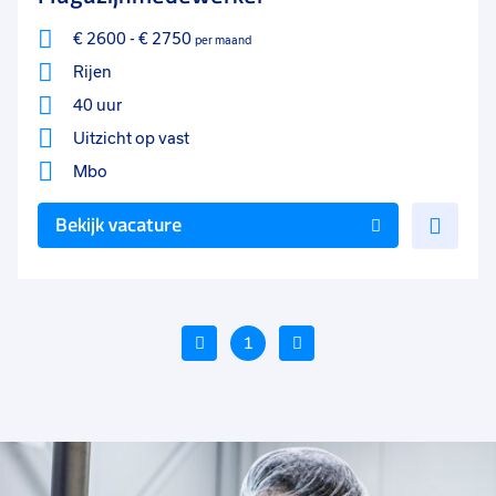
€ 2600
-
€ 2750
per maand
Rijen
40 uur
Uitzicht op vast
Mbo
Voe
Bekijk vacature
toe
aan
favo
Vorige
1
Volgende
Voeg
Voeg
Voe