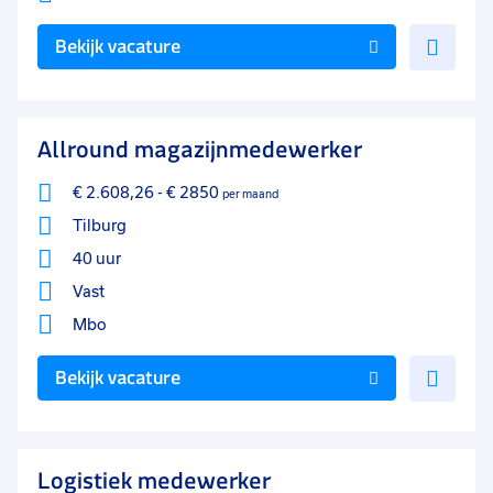
Voe
Bekijk vacature
toe
aan
favo
Allround magazijnmedewerker
€ 2.608,26
-
€ 2850
per maand
Tilburg
40 uur
Vast
Mbo
Voe
Bekijk vacature
toe
aan
favo
Logistiek medewerker