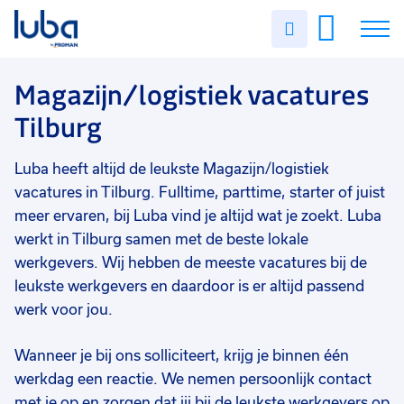
Vakgebied
0
Uren
Filter vacatures
Slui
invullen
Magazijn/logistiek
8
Vacatures
Magazijn/logistiek vacatures
Opleidingsniveau
0
Tilburg
Mbo
8
Over ons
Soort contract
0
Luba heeft altijd de leukste Magazijn/logistiek
Voor werkgevers
Uitzicht op vast
7
vacatures in Tilburg. Fulltime, parttime, starter of juist
Contact
Vast
4
meer ervaren, bij Luba vind je altijd wat je zoekt. Luba
werkt in Tilburg samen met de beste lokale
Detacheren
2
werkgevers. Wij hebben de meeste vacatures bij de
leukste werkgevers en daardoor is er altijd passend
Uren per week
0
werk voor jou.
37 - 40+ uur
7
17 - 24 uur
1
Wanneer je bij ons solliciteert, krijg je binnen één
werkdag een reactie. We nemen persoonlijk contact
met je op en zorgen dat jij bij de leukste werkgevers op