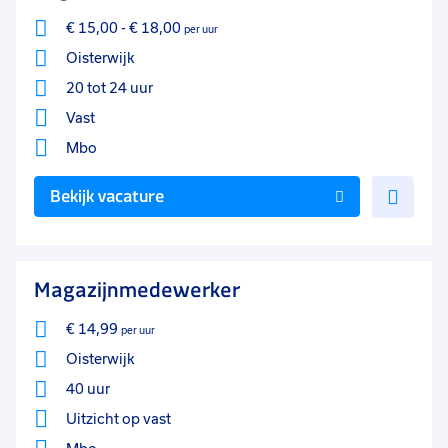
€ 15,00
-
€ 18,00
per uur
Oisterwijk
20 tot 24 uur
Vast
Mbo
Voe
Bekijk vacature
toe
aan
favo
Magazijnmedewerker
€ 14,99
per uur
Oisterwijk
40 uur
Uitzicht op vast