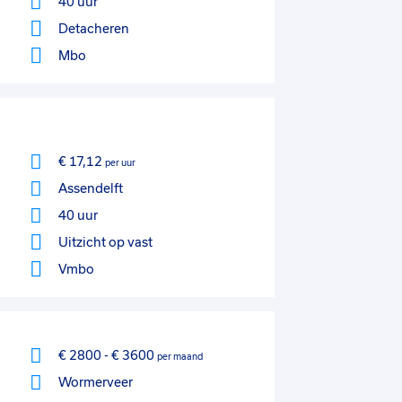
40 uur
Detacheren
Mbo
€ 17,12
per uur
Assendelft
40 uur
Uitzicht op vast
Vmbo
€ 2800
-
€ 3600
per maand
Wormerveer