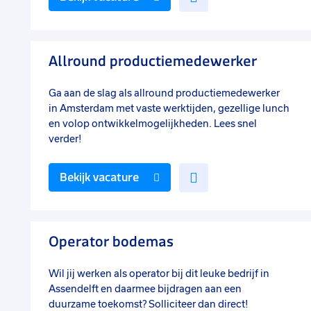
toe
aan
favorieten
Allround productiemedewerker
Ga aan de slag als allround productiemedewerker
in Amsterdam met vaste werktijden, gezellige lunch
en volop ontwikkelmogelijkheden. Lees snel
verder!
Voeg
Bekijk vacature
toe
aan
favorieten
Operator bodemas
Wil jij werken als operator bij dit leuke bedrijf in
Assendelft en daarmee bijdragen aan een
duurzame toekomst? Solliciteer dan direct!