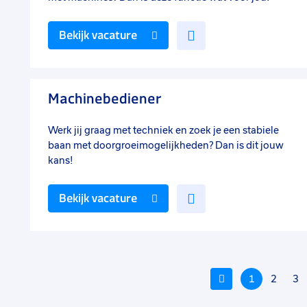
Voeg
Bekijk vacature
toe
aan
favorieten
Machinebediener
Werk jij graag met techniek en zoek je een stabiele
baan met doorgroeimogelijkheden? Dan is dit jouw
kans!
Voeg
Bekijk vacature
toe
aan
favorieten
Vorige
1
2
3