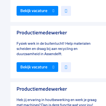
Voeg
Bekijk vacature
toe
aan
favorieten
Productiemedewerker
Fysiek werk in de buitenlucht! Help materialen
scheiden en draag bij aan recycling en
duurzaamheid in Assendelft.
Voeg
Bekijk vacature
toe
aan
favorieten
Productiemedewerker
Heb jij ervaring in houtbewerking en werk je graag
met machines? Dan is deze functie wat voor jou!