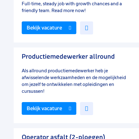
Full-time, steady job with growth chances and a
friendly team. Read more now!
Voeg
Bekijk vacature
toe
aan
favorieten
Productiemedewerker allround
Als allround productiemedewerker heb je
afwisselende werkzaamheden en de mogelijkheid
om jezelf te ontwikkelen met opleidingen en
cursussen!
Voeg
Bekijk vacature
toe
aan
favorieten
Operator asfalt (2-ploegen)