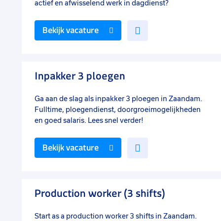
actief en afwisselend werk in dagdienst?
Voeg
Bekijk vacature
toe
aan
favorieten
Inpakker 3 ploegen
Ga aan de slag als inpakker 3 ploegen in Zaandam.
Fulltime, ploegendienst, doorgroeimogelijkheden
en goed salaris. Lees snel verder!
Voeg
Bekijk vacature
toe
aan
favorieten
Production worker (3 shifts)
Start as a production worker 3 shifts in Zaandam.