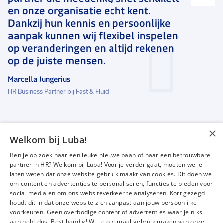
en onze organisatie echt kent.
Dankzij hun kennis en persoonlijke
aanpak kunnen wij flexibel inspelen
op veranderingen en altijd rekenen
op de juiste mensen.
Marcella Jungerius
HR Business Partner bij Fast & Fluid
×
Welkom bij Luba!
Vacatures
Over ons
Ben je op zoek naar een leuke nieuwe baan of naar een betrouwbare
Werken bij Luba
Voor werkgevers
partner in HR? Welkom bij Luba! Voor je verder gaat, moeten we je
laten weten dat onze website gebruik maakt van cookies. Dit doen we
Mijn Luba
Contact
om content en advertenties te personaliseren, functies te bieden voor
social media en om ons websiteverkeer te analyseren. Kort gezegd
houdt dit in dat onze website zich aanpast aan jouw persoonlijke
Instagram
Facebook
LinkedIn
YouTube
Tiktok
voorkeuren. Geen overbodige content of advertenties waar je niks
aan hebt dus. Best handig! Wil je optimaal gebruik maken van onze