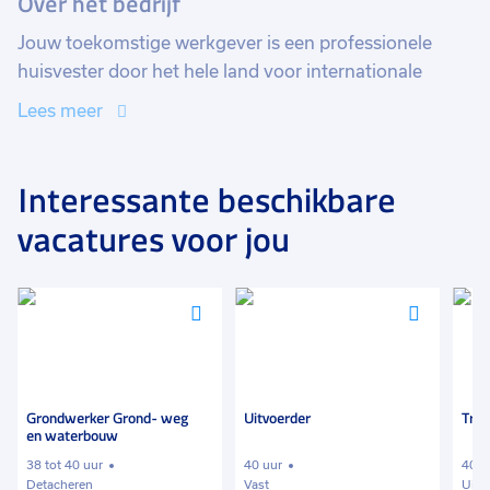
Over het bedrijf
Jouw toekomstige werkgever is een professionele
huisvester door het hele land voor internationale
werknemers en urgent woningzoekende in Nederland.
Lees meer
Met ruim 600 woningen worden door dit bedrijf
verhuurd en beheerd aan werkgevers die huisvesting
zoeken voor hun personeel. Het gaat om kwalitatief
Interessante beschikbare
hoogwaardig en onzelfstandige woonruimte met veel
vacatures voor jou
privacy.
Voeg
Voeg
Voeg
toe
toe
toe
aan
aan
aan
favorieten
favorieten
favori
Grondwerker Grond- weg
Uitvoerder
Trek
en waterbouw
38 tot 40 uur
40 uur
40 u
Detacheren
Vast
Uitz