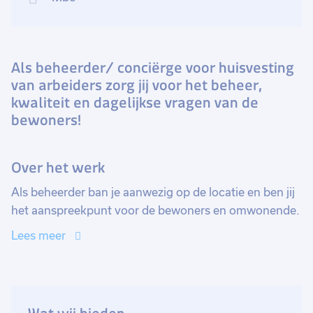
Als beheerder/ conciërge voor huisvesting
van arbeiders zorg jij voor het beheer,
kwaliteit en dagelijkse vragen van de
bewoners!
Over het werk
Als beheerder ban je aanwezig op de locatie en ben jij
het aanspreekpunt voor de bewoners en omwonende.
In de functie zorg jij ervoor dat alles er netjes uitziet
Lees meer
zoals bijvoorbeeld het buitenterrein. Ook zorg je voor
een stukje kwaliteit en veiligheid en word er 2x
wekelijks een ronde gelopen om de brandveiligheid en
hygiëne te checken. Ook voer je kleine reparaties uit