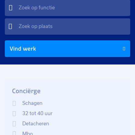
Vind werk
Conciërge
Schagen
32 tot 40 uur
Detacheren
Mbo