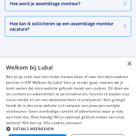
Hoe word je assemblage monteur?
Hoe kan ik solliciteren op een assemblage monteur
vacature?
×
Welkom bij Luba!
Vacatures
Over ons
Ben je op zoek naar een leuke nieuwe baan of naar een betrouwbare
Werken bij Luba
Voor werkgevers
partner in HR? Welkom bij Luba! Voor je verder gaat, moeten we je
laten weten dat onze website gebruik maakt van cookies. Dit doen we
Mijn Luba
Contact
om content en advertenties te personaliseren, functies te bieden voor
social media en om ons websiteverkeer te analyseren. Kort gezegd
houdt dit in dat onze website zich aanpast aan jouw persoonlijke
Instagram
Facebook
LinkedIn
YouTube
Tiktok
voorkeuren. Geen overbodige content of advertenties waar je niks
aan hebt dus. Best handig! Wil je optimaal gebruik maken van onze
website? Klik dan op 'Alle cookies toestaan'.
DETAILS WEERGEVEN
Luba wordt beoordeeld met een