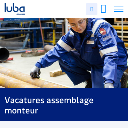
Uren
invullen
Vacatures
Over ons
Voor werkgevers
Contact
Vacatures assemblage
monteur