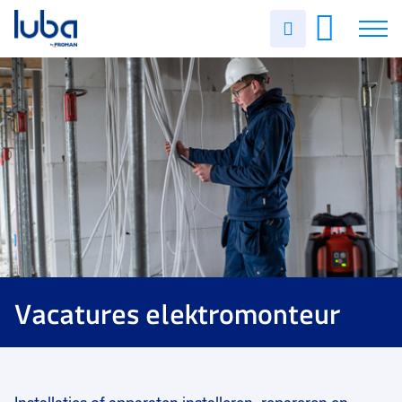
Uren
invullen
Vacatures
Over ons
Voor werkgevers
Contact
Vacatures elektromonteur