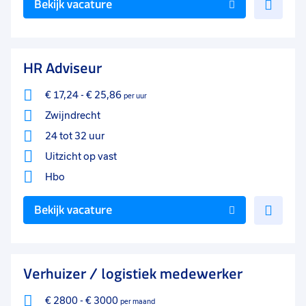
Bekijk vacature
toe
aan
favo
HR Adviseur
€ 17,24
-
€ 25,86
per uur
Zwijndrecht
24 tot 32 uur
Uitzicht op vast
Hbo
Voe
Bekijk vacature
toe
aan
favo
Verhuizer / logistiek medewerker
€ 2800
-
€ 3000
per maand