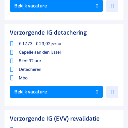
Voe
Bekijk vacature
toe
aan
favo
Verzorgende IG detachering
€ 17,73
-
€ 23,02
per uur
Capelle aan den IJssel
8 tot 32 uur
Detacheren
Mbo
Voe
Bekijk vacature
toe
aan
favo
Verzorgende IG (EVV) revalidatie