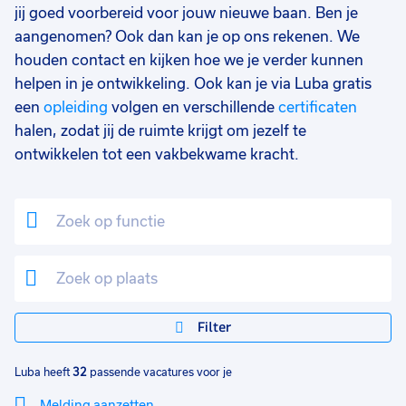
jij goed voorbereid voor jouw nieuwe baan. Ben je
MBO
3
aangenomen? Ook dan kan je op ons rekenen. We
houden contact en kijken hoe we je verder kunnen
HBO
2
helpen in je ontwikkeling. Ook kan je via Luba gratis
een
opleiding
volgen en verschillende
certificaten
MBO/HBO
2
halen, zodat jij de ruimte krijgt om jezelf te
Hbo
1
ontwikkelen tot een vakbekwame kracht.
Soort contract
0
Uitzicht op vast
15
Vast
9
Tijdelijk
8
Detacheren
4
Filter
Uren per week
0
Luba heeft
32
passende vacatures voor je
37 - 40+ uur
16
Melding aanzetten