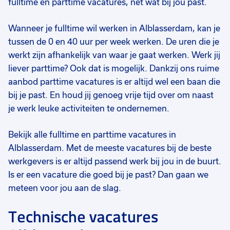
fulltime én parttime vacatures, net wat bij jou past.
€ 4000
-
€ 5000
€ 2675
-
€ 3450
€
p.m.
p.m.
Wanneer je fulltime wil werken in Alblasserdam, kan je
tussen de 0 en 40 uur per week werken. De uren die je
werkt zijn afhankelijk van waar je gaat werken. Werk jij
liever parttime? Ook dat is mogelijk. Dankzij ons ruime
aanbod parttime vacatures is er altijd wel een baan die
bij je past. En houd jij genoeg vrije tijd over om naast
je werk leuke activiteiten te ondernemen.
Bekijk alle fulltime en parttime vacatures in
Alblasserdam. Met de meeste vacatures bij de beste
werkgevers is er altijd passend werk bij jou in de buurt.
Is er een vacature die goed bij je past? Dan gaan we
meteen voor jou aan de slag.
Technische vacatures