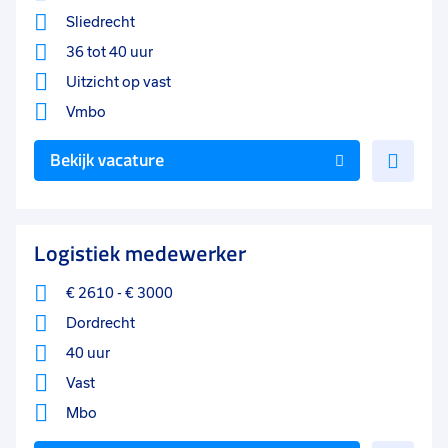
Sliedrecht
36 tot 40 uur
Uitzicht op vast
Vmbo
Voe
Bekijk vacature
toe
aan
favo
Logistiek medewerker
€ 2610
-
€ 3000
Dordrecht
40 uur
Vast
Mbo