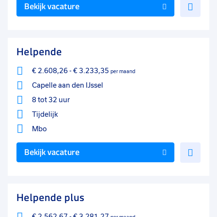
Voe
Bekijk vacature
toe
aan
favo
Helpende
€ 2.608,26
-
€ 3.233,35
per maand
Capelle aan den IJssel
8 tot 32 uur
Tijdelijk
Mbo
Voe
Bekijk vacature
toe
aan
favo
Helpende plus
€ 2.562,67
-
€ 3.281,27