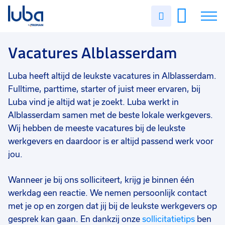
Vakgebied
0
Uren
Filter vacatures
Slui
invullen
Zorg
12
Vacatures
Vacatures Alblasserdam
Techniek
7
Magazijn/logistiek
4
Over ons
Luba heeft altijd de leukste vacatures in Alblasserdam.
Staf/HR/Management
3
Fulltime, parttime, starter of juist meer ervaren, bij
Voor werkgevers
Luba vind je altijd wat je zoekt. Luba werkt in
Commercieel
3
Alblasserdam samen met de beste lokale werkgevers.
Contact
Wij hebben de meeste vacatures bij de leukste
Industrie/productie
1
werkgevers en daardoor is er altijd passend werk voor
Administratief/secretarieel
1
jou.
Financieel
1
Wanneer je bij ons solliciteert, krijg je binnen één
Opleidingsniveau
0
werkdag een reactie. We nemen persoonlijk contact
Mbo
24
met je op en zorgen dat jij bij de leukste werkgevers op
gesprek kan gaan. En dankzij onze
sollicitatietips
ben
Vmbo
4