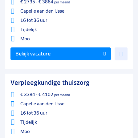
€ 2735
-
€ 3864
per maand
Capelle aan den IJssel
16 tot 36 uur
Tijdelijk
Mbo
Voe
Bekijk vacature
toe
aan
favo
Verpleegkundige thuiszorg
€ 3384
-
€ 4102
per maand
Capelle aan den IJssel
16 tot 36 uur
Tijdelijk
Mbo