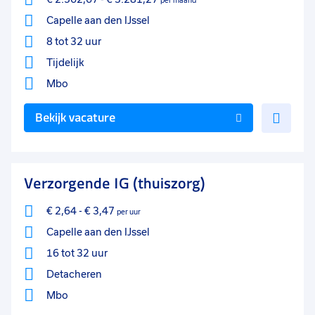
per maand
Capelle aan den IJssel
8 tot 32 uur
Tijdelijk
Mbo
Voe
Bekijk vacature
toe
aan
favo
Verzorgende IG (thuiszorg)
€ 2,64
-
€ 3,47
per uur
Capelle aan den IJssel
16 tot 32 uur
Detacheren
Mbo