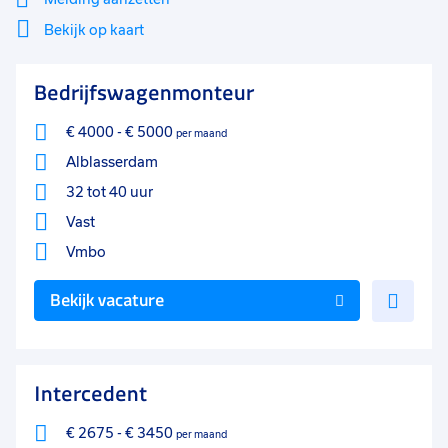
25 - 32 uur
14
Bekijk op kaart
33 - 36 uur
7
Mi
Sluiten
Bedrijfswagenmonteur
Filter
0 - 8 uur
7
lo
17 - 24 uur
€ 4000
-
4
€ 5000
per maand
Alblasserdam
9 - 16 uur
3
32 tot 40 uur
Vast
Vmbo
Voe
Bekijk vacature
toe
aan
favo
Intercedent
€ 2675
-
€ 3450
per maand