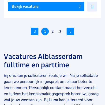
Voe
Bekijk vacature
toe
aan
favo
Vorige
1
2
3
Volgende
Vacatures Alblasserdam
Voeg
Voeg
Voe
fulltime en parttime
toe
toe
toe
aan
aan
aan
Bij ons kan je solliciteren zoals je wil. Na je sollicitatie
favorieten
favorieten
favo
gaan we persoonlijk in gesprek om elkaar beter te
Bedrijfswagenmonteur
Intercedent
A
leren kennen. Persoonlijk contact maakt het verschil
en tijdens het kennismakingsgesprek horen wij graag
32 tot 40 uur
32 tot 40 uur
40
Vast
Vast
Va
wat jouw wensen zijn. Bij Luba kan je terecht voor