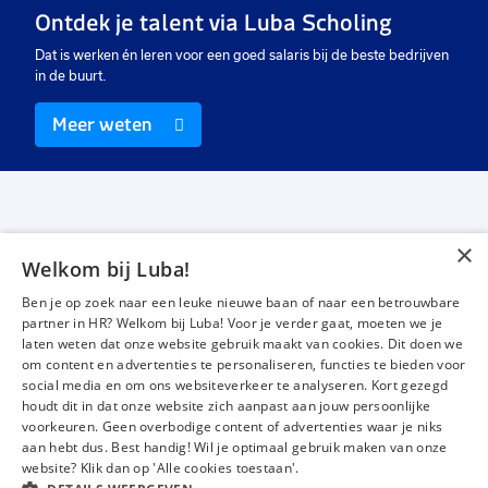
Ontdek je talent via Luba Scholing
Dat is werken én leren voor een goed salaris bij de beste bedrijven
in de buurt.
Meer weten
×
Welkom bij Luba!
Vacatures
Over ons
Ben je op zoek naar een leuke nieuwe baan of naar een betrouwbare
Werken bij Luba
Voor werkgevers
partner in HR? Welkom bij Luba! Voor je verder gaat, moeten we je
laten weten dat onze website gebruik maakt van cookies. Dit doen we
Mijn Luba
Contact
om content en advertenties te personaliseren, functies te bieden voor
social media en om ons websiteverkeer te analyseren. Kort gezegd
houdt dit in dat onze website zich aanpast aan jouw persoonlijke
Instagram
Facebook
LinkedIn
YouTube
Tiktok
voorkeuren. Geen overbodige content of advertenties waar je niks
aan hebt dus. Best handig! Wil je optimaal gebruik maken van onze
website? Klik dan op 'Alle cookies toestaan'.