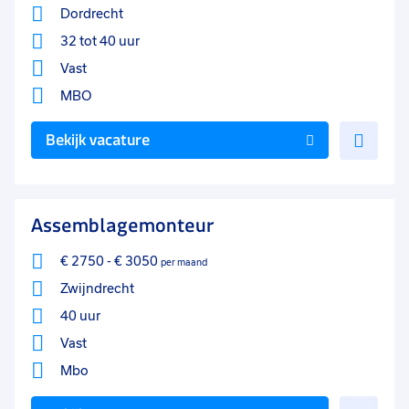
Dordrecht
32 tot 40 uur
Vast
MBO
Voe
Bekijk vacature
toe
aan
favo
Assemblagemonteur
€ 2750
-
€ 3050
per maand
Zwijndrecht
40 uur
Vast
Mbo
Voe