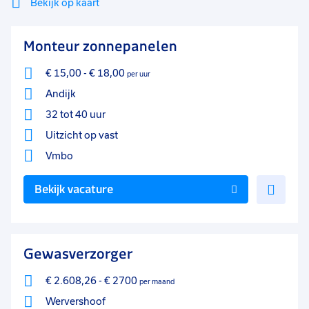
Bekijk op kaart
Detacheren
9
Mi
Sluiten
Monteur zonnepanelen
Tijdelijk
7
Filter
lo
Uren per week
0
€ 15,00
-
€ 18,00
per uur
37 - 40+ uur
64
Andijk
32 tot 40 uur
25 - 32 uur
33
Uitzicht op vast
33 - 36 uur
4
Vmbo
17 - 24 uur
2
Voe
Bekijk vacature
toe
0 - 8 uur
2
aan
favo
Gewasverzorger
€ 2.608,26
-
€ 2700
per maand
Wervershoof