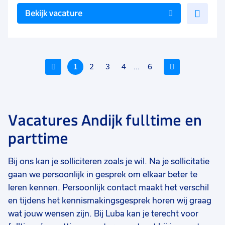
Voe
Bekijk vacature
toe
aan
favo
Vorige
1
2
3
4
...
6
Volgende
Vacatures Andijk fulltime en
Voeg
Voeg
Voe
parttime
toe
toe
toe
aan
aan
aan
Bij ons kan je solliciteren zoals je wil. Na je sollicitatie
favorieten
favorieten
favo
gaan we persoonlijk in gesprek om elkaar beter te
Monteur zonnepanelen
Gewasverzorger
Be
leren kennen. Persoonlijk contact maakt het verschil
en tijdens het kennismakingsgesprek horen wij graag
32 tot 40 uur
32 tot 38 uur
32
Uitzicht op vast
Tijdelijk
Tij
wat jouw wensen zijn. Bij Luba kan je terecht voor