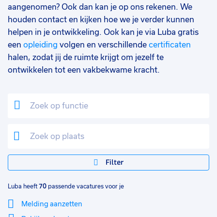
Food
1
aangenomen? Ook dan kan je op ons rekenen. We
houden contact en kijken hoe we je verder kunnen
Opleidingsniveau
0
helpen in je ontwikkeling. Ook kan je via Luba gratis
Mbo
50
een
opleiding
volgen en verschillende
certificaten
halen, zodat jij de ruimte krijgt om jezelf te
Vmbo
17
ontwikkelen tot een vakbekwame kracht.
Hbo
5
Havo
3
Vwo
1
MBO
1
WO
1
Filter
Soort contract
0
Luba heeft
70
passende vacatures voor je
Uitzicht op vast
48
Melding aanzetten
Vast
16