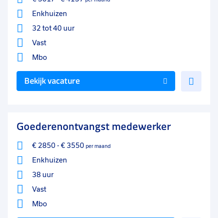
Enkhuizen
32 tot 40 uur
Vast
Mbo
Voe
Bekijk vacature
toe
aan
favo
Goederenontvangst medewerker
€ 2850
-
€ 3550
per maand
Enkhuizen
38 uur
Vast
Mbo