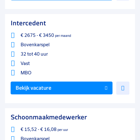
aan
favo
Intercedent
€ 2675
-
€ 3450
per maand
Bovenkarspel
32 tot 40 uur
Vast
MBO
Voe
Bekijk vacature
toe
aan
favo
Schoonmaakmedewerker
€ 15,52
-
€ 16,08
per uur
Bovenkarspel