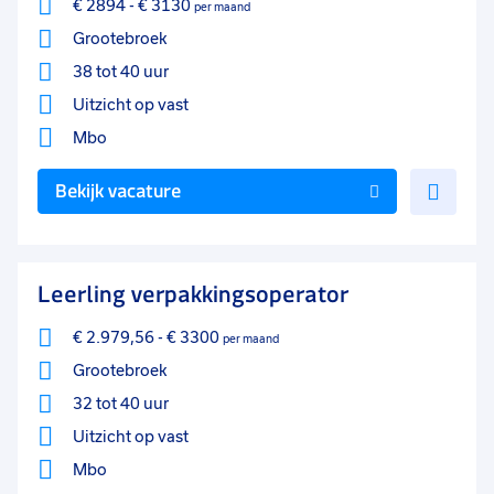
€ 2894
-
€ 3130
per maand
Grootebroek
38 tot 40 uur
Uitzicht op vast
Mbo
Voe
Bekijk vacature
toe
aan
favo
Leerling verpakkingsoperator
€ 2.979,56
-
€ 3300
per maand
Grootebroek
32 tot 40 uur
Uitzicht op vast
Mbo