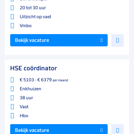
20 tot 30 uur
Uitzicht op vast
Vmbo
Voe
Bekijk vacature
toe
aan
favo
HSE coördinator
€ 5103
-
€ 6379
per maand
Enkhuizen
38 uur
Vast
Hbo
Voe
Bekijk vacature