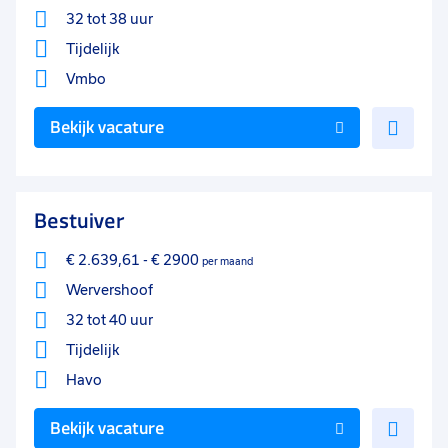
32 tot 38 uur
Tijdelijk
Vmbo
Voe
Bekijk vacature
toe
aan
favo
Bestuiver
€ 2.639,61
-
€ 2900
per maand
Wervershoof
32 tot 40 uur
Tijdelijk
Havo
Voe
Bekijk vacature
toe