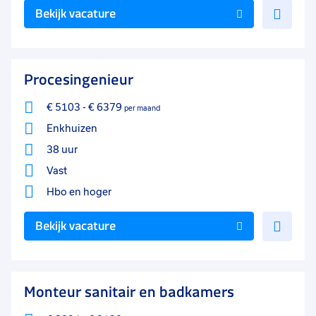
Voe
Bekijk vacature
toe
aan
favo
Procesingenieur
€ 5103
-
€ 6379
per maand
Enkhuizen
38 uur
Vast
Hbo
en hoger
Voe
Bekijk vacature
toe
aan
favo
Monteur sanitair en badkamers