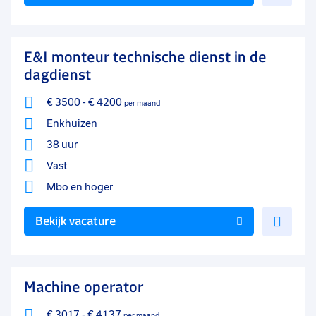
toe
aan
favo
E&I monteur technische dienst in de
dagdienst
€ 3500
-
€ 4200
per maand
Enkhuizen
38 uur
Vast
Mbo
en hoger
Voe
Bekijk vacature
toe
aan
favo
Machine operator
€ 3017
-
€ 4137
per maand