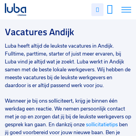
Vakgebied
0
Uren
Filter vacatures
Slui
invullen
Industrie/productie
21
Vacatures
Vacatures Andijk
Techniek
19
Agro
9
Over ons
Luba heeft altijd de leukste vacatures in Andijk.
Magazijn/logistiek
7
Fulltime, parttime, starter of juist meer ervaren, bij
Voor werkgevers
Luba vind je altijd wat je zoekt. Luba werkt in Andijk
Bouw
6
samen met de beste lokale werkgevers. Wij hebben de
Contact
meeste vacatures bij de leukste werkgevers en
Staf/HR/Management
2
daardoor is er altijd passend werk voor jou.
Schoonmaak
2
Wanneer je bij ons solliciteert, krijg je binnen één
Commercieel
1
werkdag een reactie. We nemen persoonlijk contact
Horeca/toerisme
1
met je op en zorgen dat jij bij de leukste werkgevers op
gesprek kan gaan. En dankzij onze
sollicitatietips
ben
Transport/chauffeurs
1
jij goed voorbereid voor jouw nieuwe baan. Ben je