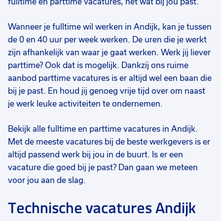
fulltime én parttime vacatures, net wat bij jou past.
€ 15,00
-
€ 18,00
€ 2.608,26
-
€ 2700
€ 
p.u.
p.m.
Wanneer je fulltime wil werken in Andijk, kan je tussen
de 0 en 40 uur per week werken. De uren die je werkt
zijn afhankelijk van waar je gaat werken. Werk jij liever
parttime? Ook dat is mogelijk. Dankzij ons ruime
aanbod parttime vacatures is er altijd wel een baan die
bij je past. En houd jij genoeg vrije tijd over om naast
je werk leuke activiteiten te ondernemen.
Bekijk alle fulltime en parttime vacatures in Andijk.
Met de meeste vacatures bij de beste werkgevers is er
altijd passend werk bij jou in de buurt. Is er een
vacature die goed bij je past? Dan gaan we meteen
voor jou aan de slag.
Technische vacatures Andijk