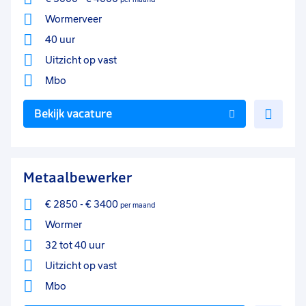
Wormerveer
40 uur
Uitzicht op vast
Mbo
Voe
Bekijk vacature
toe
aan
favo
Metaalbewerker
€ 2850
-
€ 3400
per maand
Wormer
32 tot 40 uur
Uitzicht op vast
Mbo