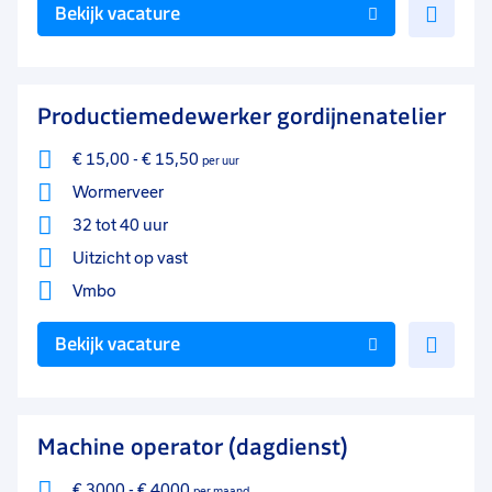
Voe
Bekijk vacature
toe
aan
favo
Productiemedewerker gordijnenatelier
€ 15,00
-
€ 15,50
per uur
Wormerveer
32 tot 40 uur
Uitzicht op vast
Vmbo
Voe
Bekijk vacature
toe
aan
favo
Machine operator (dagdienst)
€ 3000
-
€ 4000
per maand