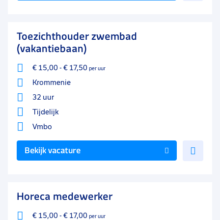
aan
favo
Toezichthouder zwembad
(vakantiebaan)
€ 15,00
-
€ 17,50
per uur
Krommenie
32 uur
Tijdelijk
Vmbo
Voe
Bekijk vacature
toe
aan
favo
Horeca medewerker
€ 15,00
-
€ 17,00
per uur