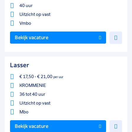
25 - 32 uur
58
40 uur
33 - 36 uur
27
Uitzicht op vast
Vmbo
17 - 24 uur
9
Voe
Bekijk vacature
0 - 8 uur
6
toe
9 - 16 uur
3
aan
favo
Lasser
€ 17,50
-
€ 21,00
per uur
KROMMENIE
36 tot 40 uur
Uitzicht op vast
Mbo
Voe
Bekijk vacature
toe