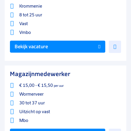
Krommenie
8 tot 25 uur
Vast
Vmbo
Voe
Bekijk vacature
toe
aan
favo
Magazijnmedewerker
€ 15,00
-
€ 15,50
per uur
Wormerveer
30 tot 37 uur
Uitzicht op vast
Mbo