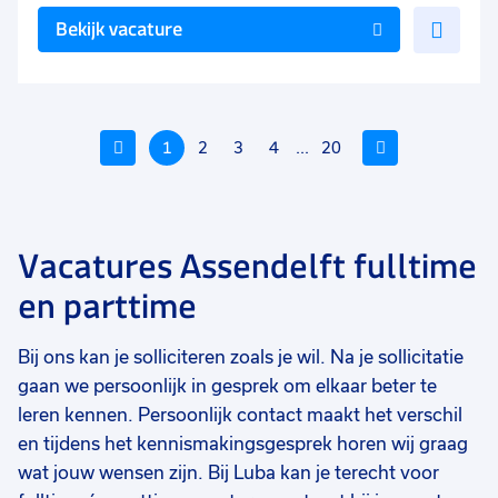
Voe
Bekijk vacature
toe
aan
favo
Vorige
1
2
3
4
...
20
Volgende
Vacatures Assendelft fulltime
Voeg
Voeg
Voe
en parttime
toe
toe
toe
aan
aan
aan
Bij ons kan je solliciteren zoals je wil. Na je sollicitatie
favorieten
favorieten
favo
gaan we persoonlijk in gesprek om elkaar beter te
Monteur dakrandbeveiliging
Mechanisch servicemonteur
La
leren kennen. Persoonlijk contact maakt het verschil
en tijdens het kennismakingsgesprek horen wij graag
40 uur
40 uur
36
Vast
Uitzicht op vast
Ui
wat jouw wensen zijn. Bij Luba kan je terecht voor