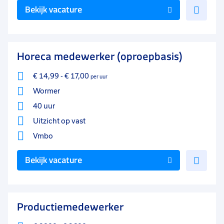
Voe
Bekijk vacature
toe
aan
favo
Horeca medewerker (oproepbasis)
€ 14,99
-
€ 17,00
per uur
Wormer
40 uur
Uitzicht op vast
Vmbo
Voe
Bekijk vacature
toe
aan
favo
Productiemedewerker