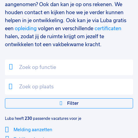
Klantenservice
2
aangenomen? Ook dan kan je op ons rekenen. We
houden contact en kijken hoe we je verder kunnen
Winkel
1
helpen in je ontwikkeling. Ook kan je via Luba gratis
Schoonmaak
1
een
opleiding
volgen en verschillende
certificaten
halen, zodat jij de ruimte krijgt om jezelf te
Food
1
ontwikkelen tot een vakbekwame kracht.
Financieel
1
Marketing
1
Opleidingsniveau
0
Mbo
164
Vmbo
62
Filter
Hbo
8
Luba heeft
230
passende vacatures voor je
Havo
2
Melding aanzetten
MBO
2