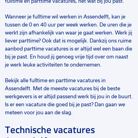
fulltime én parttime vacatures, net wat bij jou past.
€ 15,00
-
€ 16,00
€ 3570
-
€ 4620
€ 
p.u.
p.m.
Wanneer je fulltime wil werken in Assendelft, kan je
tussen de 0 en 40 uur per week werken. De uren die je
werkt zijn afhankelijk van waar je gaat werken. Werk jij
liever parttime? Ook dat is mogelijk. Dankzij ons ruime
aanbod parttime vacatures is er altijd wel een baan die
bij je past. En houd jij genoeg vrije tijd over om naast
je werk leuke activiteiten te ondernemen.
Bekijk alle fulltime en parttime vacatures in
Assendelft. Met de meeste vacatures bij de beste
werkgevers is er altijd passend werk bij jou in de buurt.
Is er een vacature die goed bij je past? Dan gaan we
meteen voor jou aan de slag.
Technische vacatures