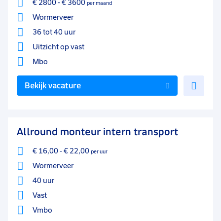
€ 2800
-
€ 3600
per maand
Wormerveer
36 tot 40 uur
Uitzicht op vast
Mbo
Voe
Bekijk vacature
toe
aan
favo
Allround monteur intern transport
€ 16,00
-
€ 22,00
per uur
Wormerveer
40 uur
Vast
Vmbo