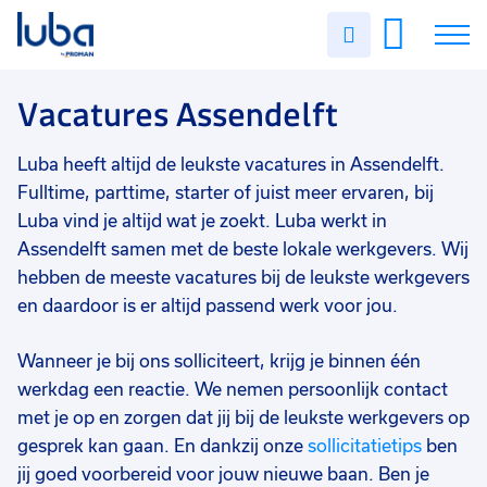
Vakgebied
0
Uren
Filter vacatures
Slui
invullen
Techniek
94
Vacatures
Vacatures Assendelft
Industrie/productie
38
Magazijn/logistiek
30
Over ons
Luba heeft altijd de leukste vacatures in Assendelft.
Transport/chauffeurs
16
Fulltime, parttime, starter of juist meer ervaren, bij
Voor werkgevers
Luba vind je altijd wat je zoekt. Luba werkt in
Bouw
14
Assendelft samen met de beste lokale werkgevers. Wij
Contact
hebben de meeste vacatures bij de leukste werkgevers
Administratief/secretarieel
12
en daardoor is er altijd passend werk voor jou.
Agro
7
Wanneer je bij ons solliciteert, krijg je binnen één
Commercieel
6
werkdag een reactie. We nemen persoonlijk contact
Staf/HR/Management
3
met je op en zorgen dat jij bij de leukste werkgevers op
gesprek kan gaan. En dankzij onze
sollicitatietips
ben
Horeca/toerisme
3
jij goed voorbereid voor jouw nieuwe baan. Ben je