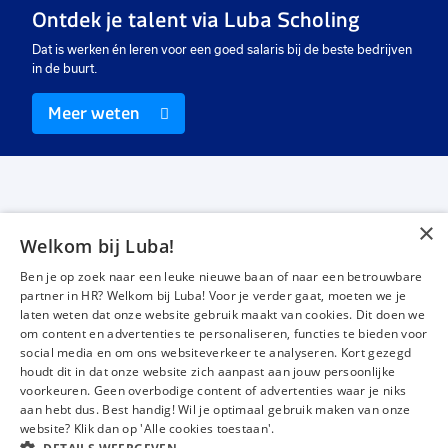
Ontdek je talent via Luba Scholing
Dat is werken én leren voor een goed salaris bij de beste bedrijven
in de buurt.
Meer weten
×
Welkom bij Luba!
Vacatures
Over ons
Ben je op zoek naar een leuke nieuwe baan of naar een betrouwbare
Werken bij Luba
Voor werkgevers
partner in HR? Welkom bij Luba! Voor je verder gaat, moeten we je
laten weten dat onze website gebruik maakt van cookies. Dit doen we
Mijn Luba
Contact
om content en advertenties te personaliseren, functies te bieden voor
social media en om ons websiteverkeer te analyseren. Kort gezegd
houdt dit in dat onze website zich aanpast aan jouw persoonlijke
Instagram
Facebook
LinkedIn
YouTube
Tiktok
voorkeuren. Geen overbodige content of advertenties waar je niks
aan hebt dus. Best handig! Wil je optimaal gebruik maken van onze
website? Klik dan op 'Alle cookies toestaan'.