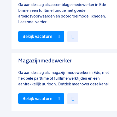
Ga aan de slag als assemblage medewerker in Ede
binnen een fulltime functie met goede
arbeidsvoorwaarden en doorgroeimogelijkheden.
Lees snel verder!
Voeg
Bekijk vacature
toe
aan
favorieten
Magazijnmedewerker
Ga aan de slag als magazijnmedewerker in Ede, met
flexibele parttime of fulltime werktijden en een
aantrekkelijk uurloon. Ontdek meer over deze kans!
Voeg
Bekijk vacature
toe
aan
favorieten