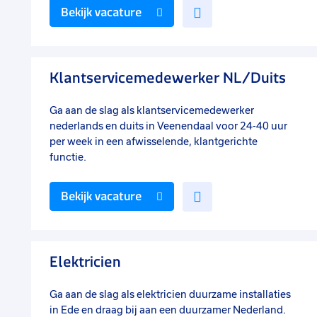
Voeg
Bekijk vacature
toe
aan
favorieten
Klantservicemedewerker NL/Duits
Ga aan de slag als klantservicemedewerker
nederlands en duits in Veenendaal voor 24-40 uur
per week in een afwisselende, klantgerichte
functie.
Voeg
Bekijk vacature
toe
aan
favorieten
Elektricien
Ga aan de slag als elektricien duurzame installaties
in Ede en draag bij aan een duurzamer Nederland.