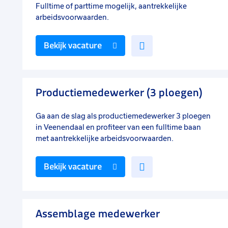
Fulltime of parttime mogelijk, aantrekkelijke
arbeidsvoorwaarden.
Voeg
Bekijk vacature
toe
aan
favorieten
Productiemedewerker (3 ploegen)
Ga aan de slag als productiemedewerker 3 ploegen
in Veenendaal en profiteer van een fulltime baan
met aantrekkelijke arbeidsvoorwaarden.
Voeg
Bekijk vacature
toe
aan
favorieten
Assemblage medewerker