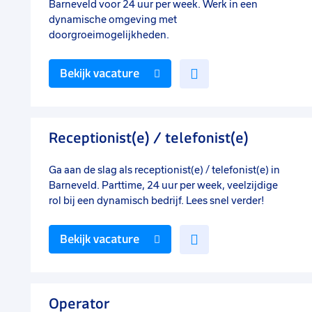
Barneveld voor 24 uur per week. Werk in een
dynamische omgeving met
doorgroeimogelijkheden.
Voeg
Bekijk vacature
toe
aan
favorieten
Receptionist(e) / telefonist(e)
Ga aan de slag als receptionist(e) / telefonist(e) in
Barneveld. Parttime, 24 uur per week, veelzijdige
rol bij een dynamisch bedrijf. Lees snel verder!
Voeg
Bekijk vacature
toe
aan
favorieten
Operator