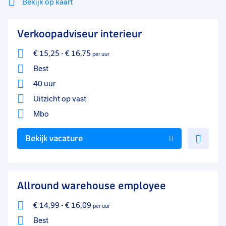
Bekijk op kaart
Mi
Sluiten
Verkoopadviseur interieur
Filter
lo
€ 15,25
-
€ 16,75
per uur
Best
40 uur
Uitzicht op vast
Mbo
Voe
Bekijk vacature
toe
aan
favo
Allround warehouse employee
€ 14,99
-
€ 16,09
per uur
Best