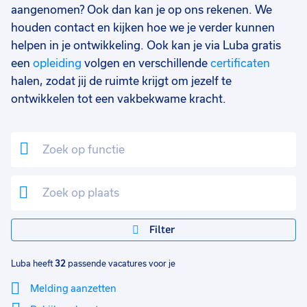
aangenomen? Ook dan kan je op ons rekenen. We
Uitzicht op vast
25
houden contact en kijken hoe we je verder kunnen
helpen in je ontwikkeling. Ook kan je via Luba gratis
Vast
5
een
opleiding
volgen en verschillende
certificaten
Tijdelijk
3
halen, zodat jij de ruimte krijgt om jezelf te
ontwikkelen tot een vakbekwame kracht.
Uren per week
0
37 - 40+ uur
27
25 - 32 uur
6
33 - 36 uur
4
17 - 24 uur
1
Filter
0 - 8 uur
1
Luba heeft
32
passende vacatures voor je
Melding aanzetten