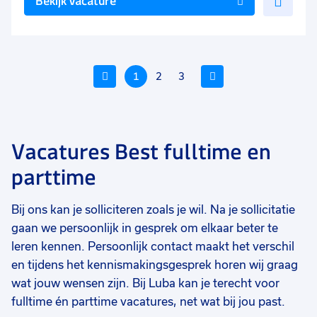
Bekijk vacature
toe
aan
favo
Vorige
1
2
3
Volgende
Vacatures Best fulltime en
Voeg
Voeg
Voe
parttime
toe
toe
toe
aan
aan
aan
Bij ons kan je solliciteren zoals je wil. Na je sollicitatie
favorieten
favorieten
favo
gaan we persoonlijk in gesprek om elkaar beter te
Verkoopadviseur interieur
Allround warehouse
Al
leren kennen. Persoonlijk contact maakt het verschil
employee
ma
en tijdens het kennismakingsgesprek horen wij graag
40 uur
40 uur
40
Uitzicht op vast
Uitzicht op vast
Ui
wat jouw wensen zijn. Bij Luba kan je terecht voor
fulltime én parttime vacatures, net wat bij jou past.
€ 15,25
-
€ 16,75
€ 14,99
-
€ 16,09
€ 
p.u.
p.u.