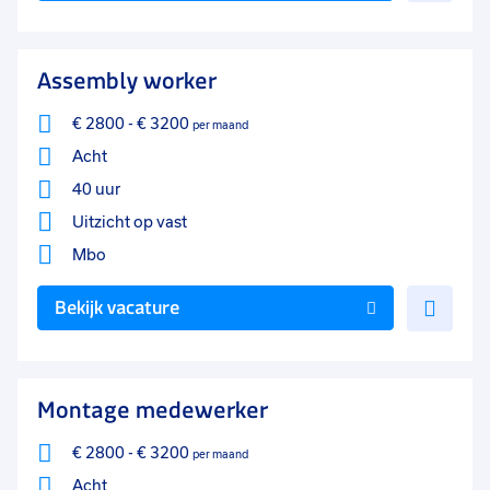
aan
favo
Assembly worker
€ 2800
-
€ 3200
per maand
Acht
40 uur
Uitzicht op vast
Mbo
Voe
Bekijk vacature
toe
aan
favo
Montage medewerker
€ 2800
-
€ 3200
per maand
Acht