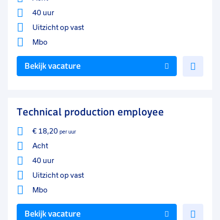
40 uur
Uitzicht op vast
Mbo
Voe
Bekijk vacature
toe
aan
favo
Technical production employee
€ 18,20
per uur
Acht
40 uur
Uitzicht op vast
Mbo
Voe
Bekijk vacature