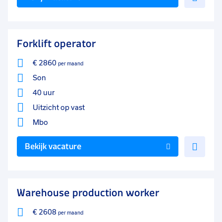
toe
aan
favo
Forklift operator
€ 2860
per maand
Son
40 uur
Uitzicht op vast
Mbo
Voe
Bekijk vacature
toe
aan
favo
Warehouse production worker
€ 2608
per maand