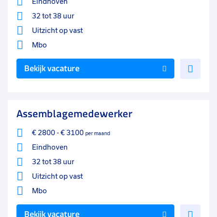
Eindhoven
32 tot 38 uur
Uitzicht op vast
Mbo
Voe
Bekijk vacature
toe
aan
favo
Assemblagemedewerker
€ 2800
-
€ 3100
per maand
Eindhoven
32 tot 38 uur
Uitzicht op vast
Mbo
Voe
Bekijk vacature