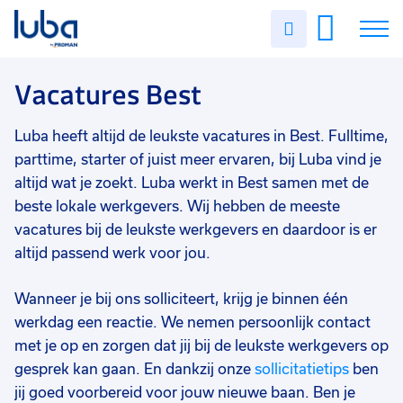
Vakgebied
0
Uren
Filter vacatures
Slui
invullen
Magazijn/logistiek
13
Vacatures
Vacatures Best
Techniek
10
Industrie/productie
4
Over ons
Luba heeft altijd de leukste vacatures in Best. Fulltime,
Commercieel
2
parttime, starter of juist meer ervaren, bij Luba vind je
Voor werkgevers
altijd wat je zoekt. Luba werkt in Best samen met de
Transport/chauffeurs
1
beste lokale werkgevers. Wij hebben de meeste
Contact
vacatures bij de leukste werkgevers en daardoor is er
Financieel
1
altijd passend werk voor jou.
Facilitair
1
Wanneer je bij ons solliciteert, krijg je binnen één
Opleidingsniveau
0
werkdag een reactie. We nemen persoonlijk contact
Mbo
30
met je op en zorgen dat jij bij de leukste werkgevers op
Vmbo
2
gesprek kan gaan. En dankzij onze
sollicitatietips
ben
jij goed voorbereid voor jouw nieuwe baan. Ben je
Soort contract
0