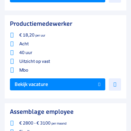
toe
aan
favo
Productiemedewerker
€ 18,20
per uur
Acht
40 uur
Uitzicht op vast
Mbo
Voe
Bekijk vacature
toe
aan
favo
Assemblage employee
€ 2800
-
€ 3100
per maand