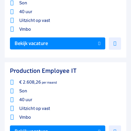
Son
40 uur
Uitzicht op vast
Vmbo
Voe
Bekijk vacature
toe
aan
favo
Production Employee IT
€ 2.608,26
per maand
Son
40 uur
Uitzicht op vast
Vmbo
Voe