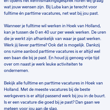
en tijdens het kennismakingsgesprek horen wij graag
32 tot 40 uur
32 tot 40 uur
32
Vast
Vast
Va
wat jouw wensen zijn. Bij Luba kan je terecht voor
fulltime én parttime vacatures, net wat bij jou past.
€ 2900
-
€ 3400
€ 3400
-
€ 4500
€
p.m.
p.m.
Wanneer je fulltime wil werken in Hoek van Holland,
kan je tussen de 0 en 40 uur per week werken. De uren
die je werkt zijn afhankelijk van waar je gaat werken.
Werk jij liever parttime? Ook dat is mogelijk. Dankzij
ons ruime aanbod parttime vacatures is er altijd wel
een baan die bij je past. En houd jij genoeg vrije tijd
over om naast je werk leuke activiteiten te
ondernemen.
Bekijk alle fulltime en parttime vacatures in Hoek van
Holland. Met de meeste vacatures bij de beste
werkgevers is er altijd passend werk bij jou in de buurt.
Is er een vacature die goed bij je past? Dan gaan we
meteen voor jou aan de slag.