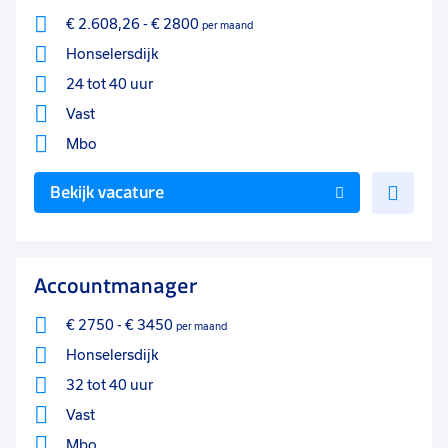
€ 2.608,26
-
€ 2800
per maand
Honselersdijk
24 tot 40 uur
Vast
Mbo
Voe
Bekijk vacature
toe
aan
favo
Accountmanager
€ 2750
-
€ 3450
per maand
Honselersdijk
32 tot 40 uur
Vast
Mbo