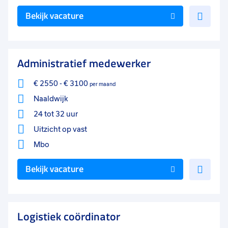
Voe
Bekijk vacature
toe
aan
favo
Administratief medewerker
€ 2550
-
€ 3100
per maand
Naaldwijk
24 tot 32 uur
Uitzicht op vast
Mbo
Voe
Bekijk vacature
toe
aan
favo
Logistiek coördinator