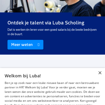
Ontdek je talent via Luba Scholing
Dat is werken én leren voor een goed salaris bij de beste bedrijven
in de buurt.
Meer weten
×
Welkom bij Luba!
Vacatures
Over ons
Ben je op zoek naar een leuke nieuwe baan of naar een betrouwbare
Werken bij Luba
Voor werkgevers
partner in HR? Welkom bij Luba! Voor je verder gaat, moeten we je
laten weten dat onze website gebruik maakt van cookies. Dit doen we
Mijn Luba
Contact
om content en advertenties te personaliseren, functies te bieden voor
social media en om ons websiteverkeer te analyseren. Kort gezegd