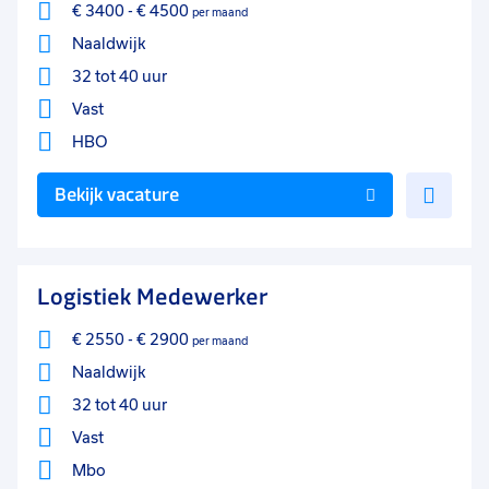
€ 3400
-
€ 4500
per maand
Naaldwijk
32 tot 40 uur
Vast
HBO
Voe
Bekijk vacature
toe
aan
favo
Logistiek Medewerker
€ 2550
-
€ 2900
per maand
Naaldwijk
32 tot 40 uur
Vast
Mbo