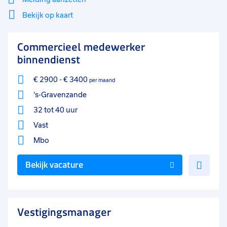
0 - 8 uur
5
Bekijk op kaart
17 - 24 uur
2
Mi
Sluiten
Commercieel medewerker
Filter
lo
binnendienst
€ 2900
-
€ 3400
per maand
's-Gravenzande
32 tot 40 uur
Vast
Mbo
Voe
Bekijk vacature
toe
aan
favo
Vestigingsmanager