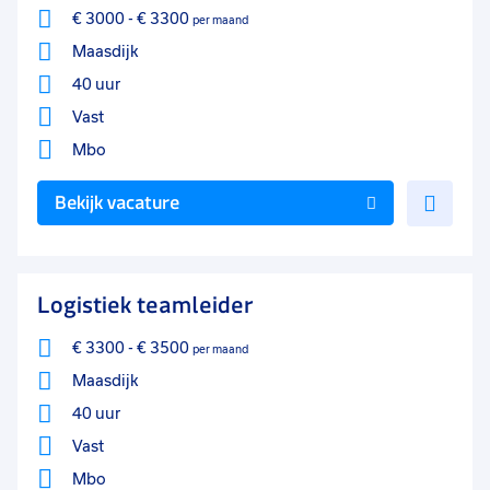
€ 3000
-
€ 3300
per maand
Maasdijk
40 uur
Vast
Mbo
Voe
Bekijk vacature
toe
aan
favo
Logistiek teamleider
€ 3300
-
€ 3500
per maand
Maasdijk
40 uur
Vast
Mbo