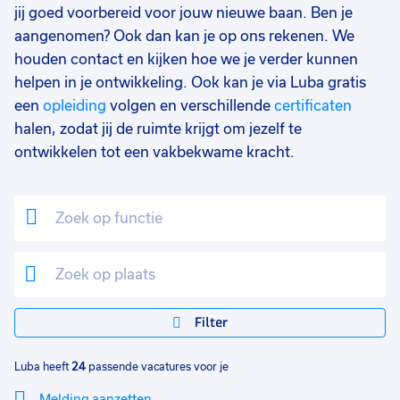
jij goed voorbereid voor jouw nieuwe baan. Ben je
Vmbo
1
aangenomen? Ook dan kan je op ons rekenen. We
houden contact en kijken hoe we je verder kunnen
HBO
1
helpen in je ontwikkeling. Ook kan je via Luba gratis
een
opleiding
volgen en verschillende
certificaten
Soort contract
0
halen, zodat jij de ruimte krijgt om jezelf te
Uitzicht op vast
18
ontwikkelen tot een vakbekwame kracht.
Vast
13
Tijdelijk
7
Detacheren
2
Uren per week
0
37 - 40+ uur
17
Filter
33 - 36 uur
7
Luba heeft
24
passende vacatures voor je
25 - 32 uur
5
Melding aanzetten