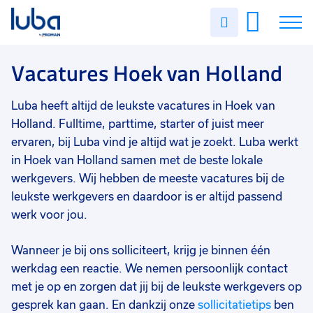
Vakgebied
0
Uren
Filter vacatures
Slui
invullen
Magazijn/logistiek
6
Vacatures
Vacatures Hoek van Holland
Zorg
5
Commercieel
3
Over ons
Luba heeft altijd de leukste vacatures in Hoek van
Techniek
3
Holland. Fulltime, parttime, starter of juist meer
Voor werkgevers
ervaren, bij Luba vind je altijd wat je zoekt. Luba werkt
Bouw
2
in Hoek van Holland samen met de beste lokale
Contact
werkgevers. Wij hebben de meeste vacatures bij de
Administratief/secretarieel
2
leukste werkgevers en daardoor is er altijd passend
Staf/HR/Management
1
werk voor jou.
Industrie/productie
1
Wanneer je bij ons solliciteert, krijg je binnen één
Klantenservice
1
werkdag een reactie. We nemen persoonlijk contact
met je op en zorgen dat jij bij de leukste werkgevers op
Opleidingsniveau
0
gesprek kan gaan. En dankzij onze
sollicitatietips
ben
Mbo
22