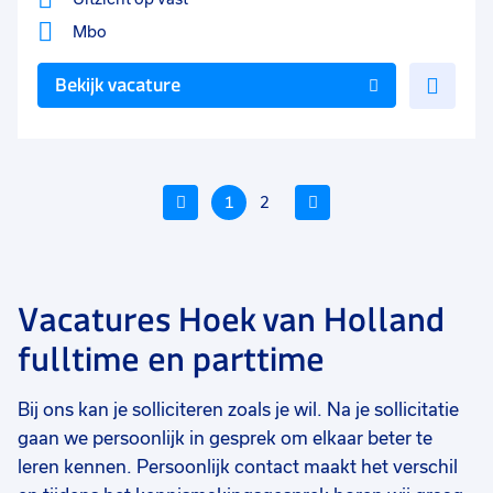
Mbo
Voe
Bekijk vacature
toe
aan
favo
Vorige
1
2
Volgende
Vacatures Hoek van Holland
Voeg
Voeg
Voe
fulltime en parttime
toe
toe
toe
aan
aan
aan
Bij ons kan je solliciteren zoals je wil. Na je sollicitatie
favorieten
favorieten
favo
gaan we persoonlijk in gesprek om elkaar beter te
Commercieel medewerker
Vestigingsmanager
Lo
leren kennen. Persoonlijk contact maakt het verschil
binnendienst