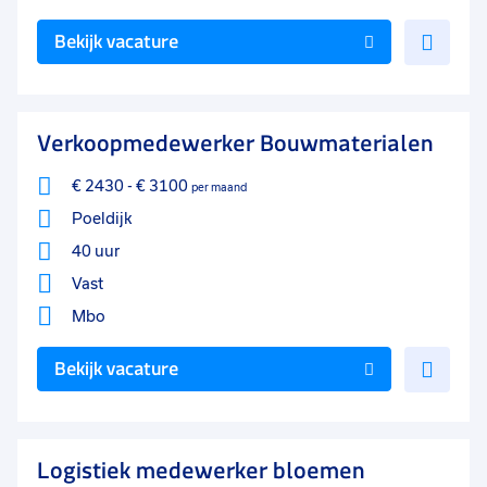
Voe
Bekijk vacature
toe
aan
favo
Verkoopmedewerker Bouwmaterialen
€ 2430
-
€ 3100
per maand
Poeldijk
40 uur
Vast
Mbo
Voe
Bekijk vacature
toe
aan
favo
Logistiek medewerker bloemen