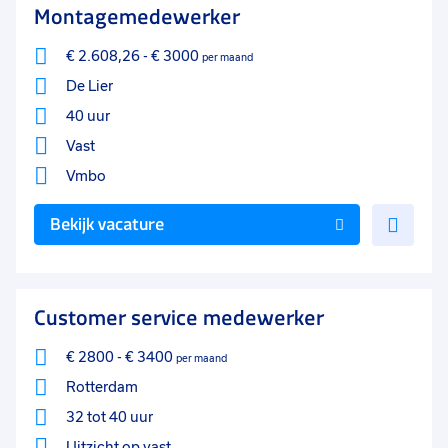
Montagemedewerker
€ 2.608,26
-
€ 3000
per maand
De Lier
40 uur
Vast
Vmbo
Voe
Bekijk vacature
toe
aan
favo
Customer service medewerker
€ 2800
-
€ 3400
per maand
Rotterdam
32 tot 40 uur
Uitzicht op vast