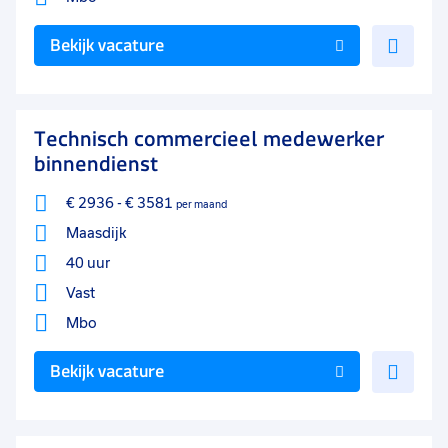
Voe
Bekijk vacature
toe
aan
favo
Technisch commercieel medewerker
binnendienst
€ 2936
-
€ 3581
per maand
Maasdijk
40 uur
Vast
Mbo
Voe
Bekijk vacature
toe
aan
favo