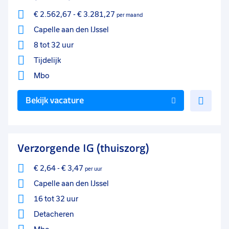
€ 2.562,67
-
€ 3.281,27
per maand
Capelle aan den IJssel
8 tot 32 uur
Tijdelijk
Mbo
Voe
Bekijk vacature
toe
aan
favo
Verzorgende IG (thuiszorg)
€ 2,64
-
€ 3,47
per uur
Capelle aan den IJssel
16 tot 32 uur
Detacheren