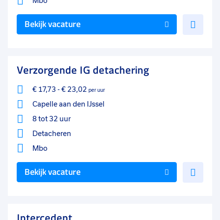
Mbo
Voe
Bekijk vacature
toe
aan
favo
Verzorgende IG detachering
€ 17,73
-
€ 23,02
per uur
Capelle aan den IJssel
8 tot 32 uur
Detacheren
Mbo
Voe
Bekijk vacature
toe
aan
favo
Intercedent