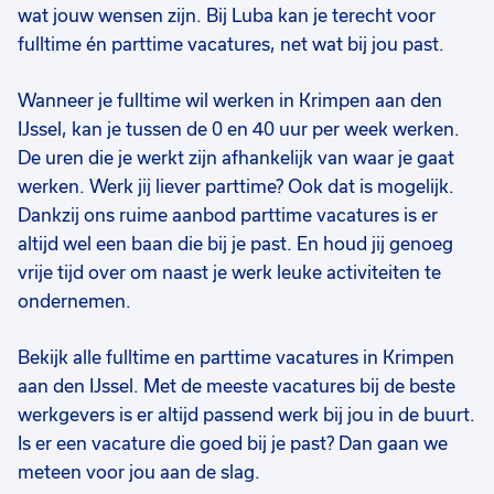
Tijdelijk
Tijdelijk
Tij
wat jouw wensen zijn. Bij Luba kan je terecht voor
fulltime én parttime vacatures, net wat bij jou past.
€ 2735
-
€ 3864
€ 3384
-
€ 4102
€ 
p.m.
p.m.
Wanneer je fulltime wil werken in Krimpen aan den
IJssel, kan je tussen de 0 en 40 uur per week werken.
De uren die je werkt zijn afhankelijk van waar je gaat
werken. Werk jij liever parttime? Ook dat is mogelijk.
Dankzij ons ruime aanbod parttime vacatures is er
altijd wel een baan die bij je past. En houd jij genoeg
vrije tijd over om naast je werk leuke activiteiten te
ondernemen.
Bekijk alle fulltime en parttime vacatures in Krimpen
aan den IJssel. Met de meeste vacatures bij de beste
werkgevers is er altijd passend werk bij jou in de buurt.
Is er een vacature die goed bij je past? Dan gaan we
meteen voor jou aan de slag.