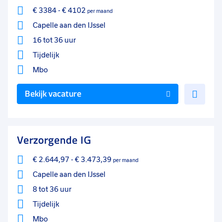
€ 3384
-
€ 4102
per maand
Capelle aan den IJssel
16 tot 36 uur
Tijdelijk
Mbo
Voe
Bekijk vacature
toe
aan
favo
Verzorgende IG
€ 2.644,97
-
€ 3.473,39
per maand
Capelle aan den IJssel
8 tot 36 uur
Tijdelijk
Mbo