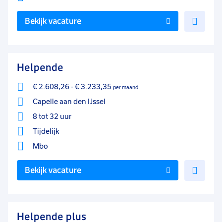
Voe
Bekijk vacature
toe
aan
favo
Helpende
€ 2.608,26
-
€ 3.233,35
per maand
Capelle aan den IJssel
8 tot 32 uur
Tijdelijk
Mbo
Voe
Bekijk vacature
toe
aan
favo
Helpende plus