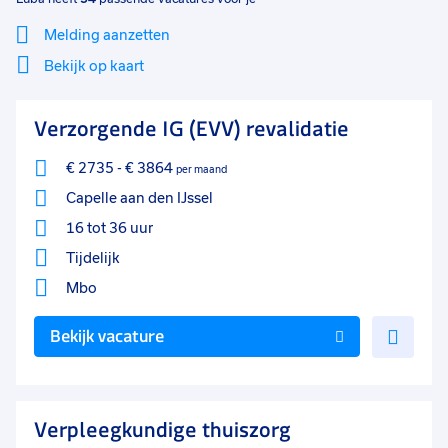
Detacheren
9
Melding aanzetten
Tijdelijk
8
Bekijk op kaart
Vast
6
Mi
Sluiten
Verzorgende IG (EVV) revalidatie
Filter
lo
Uren per week
0
€ 2735
-
€ 3864
per maand
37 - 40+ uur
35
Capelle aan den IJssel
25 - 32 uur
18
16 tot 36 uur
9 - 16 uur
9
Tijdelijk
Mbo
33 - 36 uur
8
Voe
Bekijk vacature
0 - 8 uur
7
toe
17 - 24 uur
6
aan
favo
Verpleegkundige thuiszorg