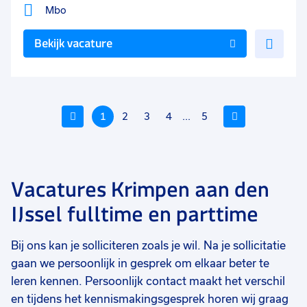
Mbo
Voe
Bekijk vacature
toe
aan
favo
Vorige
1
2
3
4
...
5
Volgende
Vacatures Krimpen aan den
Voeg
Voeg
Voe
IJssel fulltime en parttime
toe
toe
toe
aan
aan
aan
Bij ons kan je solliciteren zoals je wil. Na je sollicitatie
favorieten
favorieten
favo
gaan we persoonlijk in gesprek om elkaar beter te
Verzorgende IG (EVV)
Verpleegkundige thuiszorg
Ve
leren kennen. Persoonlijk contact maakt het verschil
revalidatie
en tijdens het kennismakingsgesprek horen wij graag
16 tot 36 uur
16 tot 36 uur
8 