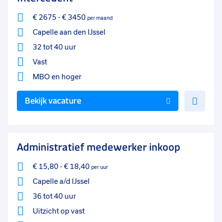
€ 2675
-
€ 3450
per maand
Capelle aan den IJssel
32 tot 40 uur
Vast
MBO
en hoger
Voe
Bekijk vacature
toe
aan
favo
Administratief medewerker inkoop
€ 15,80
-
€ 18,40
per uur
Capelle a/d IJssel
36 tot 40 uur
Uitzicht op vast