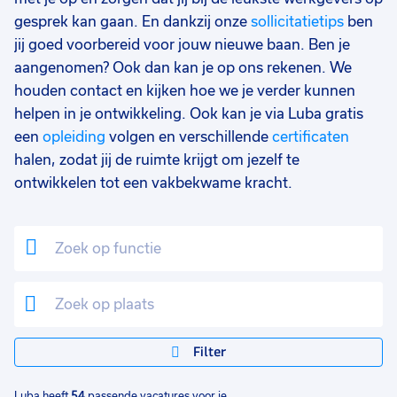
Opleidingsniveau
0
gesprek kan gaan. En dankzij onze
sollicitatietips
ben
Mbo
39
jij goed voorbereid voor jouw nieuwe baan. Ben je
aangenomen? Ook dan kan je op ons rekenen. We
Vmbo
17
houden contact en kijken hoe we je verder kunnen
MBO
4
helpen in je ontwikkeling. Ook kan je via Luba gratis
een
opleiding
volgen en verschillende
certificaten
Hbo
2
halen, zodat jij de ruimte krijgt om jezelf te
Havo
2
ontwikkelen tot een vakbekwame kracht.
Vwo
2
HBO
2
MBO/HBO
2
WO
1
Filter
Soort contract
0
Uitzicht op vast
39
Luba heeft
54
passende vacatures voor je