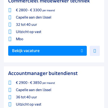
Commercieel medewerker techniek
€ 2800
-
€ 3300
per maand
Capelle aan den IJssel
32 tot 40 uur
Uitzicht op vast
Mbo
Voe
Bekijk vacature
toe
aan
favo
Accountmanager buitendienst
€ 2900
-
€ 3850
per maand
Capelle aan den IJssel
36 tot 40 uur
Uitzicht op vast