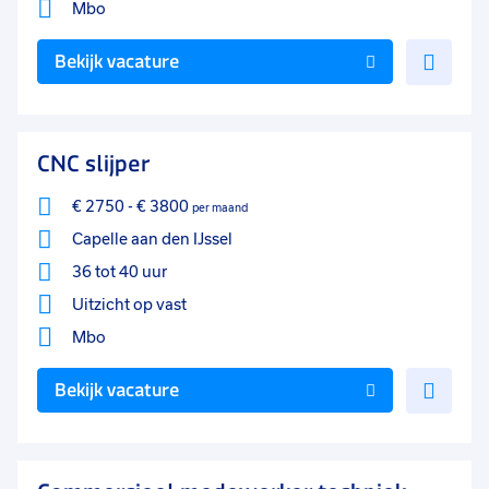
Mbo
Voe
Bekijk vacature
toe
aan
favo
CNC slijper
€ 2750
-
€ 3800
per maand
Capelle aan den IJssel
36 tot 40 uur
Uitzicht op vast
Mbo
Voe
Bekijk vacature
toe
aan
favo