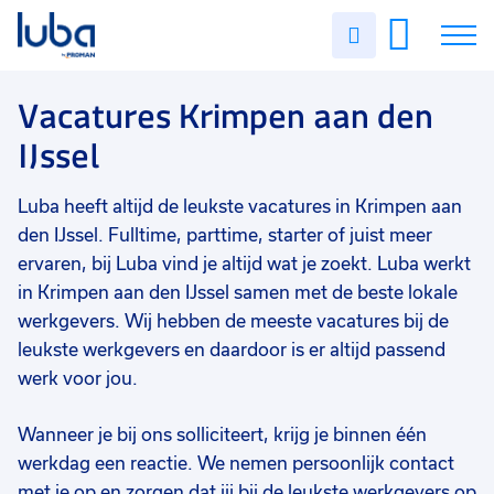
Vakgebied
0
Uren
Filter vacatures
Slui
invullen
Zorg
12
Vacatures
Vacatures Krimpen aan den
Techniek
11
IJssel
Magazijn/logistiek
11
Over ons
Industrie/productie
6
Luba heeft altijd de leukste vacatures in Krimpen aan
Voor werkgevers
den IJssel. Fulltime, parttime, starter of juist meer
Staf/HR/Management
4
Contact
ervaren, bij Luba vind je altijd wat je zoekt. Luba werkt
Commercieel
3
in Krimpen aan den IJssel samen met de beste lokale
werkgevers. Wij hebben de meeste vacatures bij de
Financieel
3
leukste werkgevers en daardoor is er altijd passend
Transport/chauffeurs
2
werk voor jou.
Administratief/secretarieel
1
Wanneer je bij ons solliciteert, krijg je binnen één
Marketing
1
werkdag een reactie. We nemen persoonlijk contact
met je op en zorgen dat jij bij de leukste werkgevers op