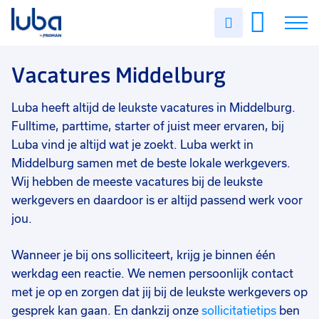
Vakgebied
0
Uren
Filter vacatures
Slui
invullen
Opleidingsniveau
0
Soort contract
0
Vacatures
Vacatures Middelburg
Uren per week
0
Over ons
Luba heeft altijd de leukste vacatures in Middelburg.
Fulltime, parttime, starter of juist meer ervaren, bij
Voor werkgevers
Luba vind je altijd wat je zoekt. Luba werkt in
Middelburg samen met de beste lokale werkgevers.
Contact
Wij hebben de meeste vacatures bij de leukste
werkgevers en daardoor is er altijd passend werk voor
jou.
Wanneer je bij ons solliciteert, krijg je binnen één
werkdag een reactie. We nemen persoonlijk contact
met je op en zorgen dat jij bij de leukste werkgevers op
gesprek kan gaan. En dankzij onze
sollicitatietips
ben