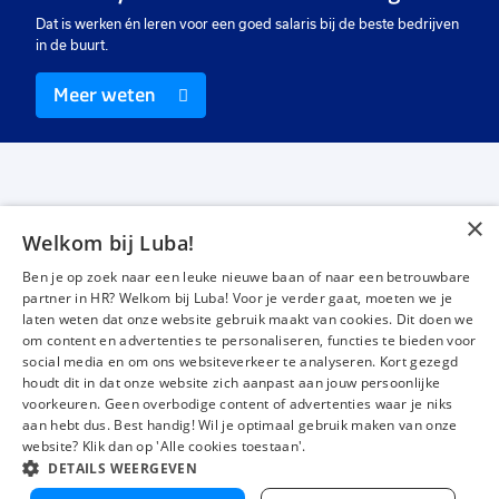
Dat is werken én leren voor een goed salaris bij de beste bedrijven
in de buurt.
Meer weten
×
Welkom bij Luba!
Vacatures
Over ons
Ben je op zoek naar een leuke nieuwe baan of naar een betrouwbare
Werken bij Luba
Voor werkgevers
partner in HR? Welkom bij Luba! Voor je verder gaat, moeten we je
laten weten dat onze website gebruik maakt van cookies. Dit doen we
Mijn Luba
Contact
om content en advertenties te personaliseren, functies te bieden voor
social media en om ons websiteverkeer te analyseren. Kort gezegd
houdt dit in dat onze website zich aanpast aan jouw persoonlijke
Instagram
Facebook
LinkedIn
YouTube
Tiktok
voorkeuren. Geen overbodige content of advertenties waar je niks
aan hebt dus. Best handig! Wil je optimaal gebruik maken van onze
website? Klik dan op 'Alle cookies toestaan'.
DETAILS WEERGEVEN
Luba wordt beoordeeld met een