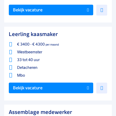
Voe
Bekijk vacature
toe
aan
favo
Leerling kaasmaker
€ 3400
-
€ 4300
per maand
Westbeemster
33 tot 40 uur
Detacheren
Mbo
Voe
Bekijk vacature
toe
aan
favo
Assemblage medewerker