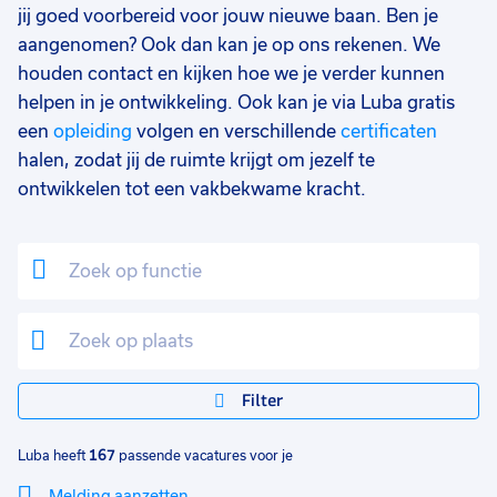
Staf/HR/Management
2
jij goed voorbereid voor jouw nieuwe baan. Ben je
aangenomen? Ook dan kan je op ons rekenen. We
Food
1
houden contact en kijken hoe we je verder kunnen
Klantenservice
1
helpen in je ontwikkeling. Ook kan je via Luba gratis
een
opleiding
volgen en verschillende
certificaten
Marketing
1
halen, zodat jij de ruimte krijgt om jezelf te
ontwikkelen tot een vakbekwame kracht.
Opleidingsniveau
0
Mbo
120
Vmbo
46
Hbo
7
Havo
3
Filter
WO
2
Vwo
1
Luba heeft
167
passende vacatures voor je
MBO
1
Melding aanzetten