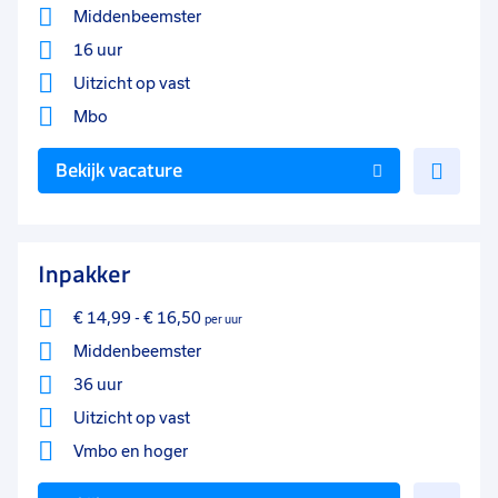
9 - 16 uur
3
Middenbeemster
0 - 8 uur
3
16 uur
Uitzicht op vast
Mbo
Voe
Bekijk vacature
toe
aan
favo
Inpakker
€ 14,99
-
€ 16,50
per uur
Middenbeemster
36 uur
Uitzicht op vast
Vmbo
en hoger
Voe