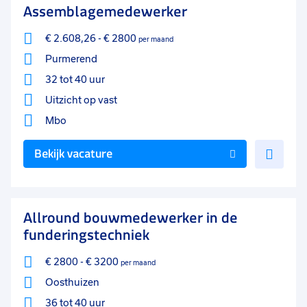
Assemblagemedewerker
€ 2.608,26
-
€ 2800
per maand
Purmerend
32 tot 40 uur
Uitzicht op vast
Mbo
Voe
Bekijk vacature
toe
aan
favo
Allround bouwmedewerker in de
funderingstechniek
€ 2800
-
€ 3200
per maand
Oosthuizen
36 tot 40 uur