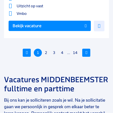
Uitzicht op vast
Vmbo
Voe
Bekijk vacature
toe
aan
favo
Vorige
1
2
3
4
...
14
Volgende
Vacatures MIDDENBEEMSTER
Voeg
Voeg
Voe
fulltime en parttime
toe
toe
toe
aan
aan
aan
Bij ons kan je solliciteren zoals je wil. Na je sollicitatie
favorieten
favorieten
favo
gaan we persoonlijk in gesprek om elkaar beter te
Assemblagemedewerker
Parttime administratief
In