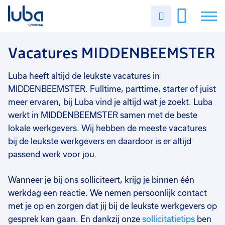
Vakgebied
0
Uren
Filter vacatures
Slui
invullen
Techniek
79
Vacatures
Vacatures MIDDENBEEMSTER
Industrie/productie
21
Magazijn/logistiek
15
Over ons
Luba heeft altijd de leukste vacatures in
Bouw
11
MIDDENBEEMSTER. Fulltime, parttime, starter of juist
Voor werkgevers
meer ervaren, bij Luba vind je altijd wat je zoekt. Luba
Agro
10
werkt in MIDDENBEEMSTER samen met de beste
Contact
lokale werkgevers. Wij hebben de meeste vacatures
Commercieel
7
bij de leukste werkgevers en daardoor is er altijd
Transport/chauffeurs
7
passend werk voor jou.
Administratief/secretarieel
5
Wanneer je bij ons solliciteert, krijg je binnen één
Financieel
4
werkdag een reactie. We nemen persoonlijk contact
met je op en zorgen dat jij bij de leukste werkgevers op
Horeca/toerisme
3
gesprek kan gaan. En dankzij onze
sollicitatietips
ben