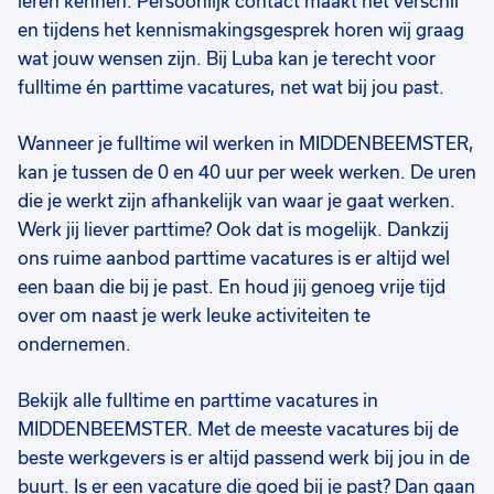
leren kennen. Persoonlijk contact maakt het verschil
medewerker
en tijdens het kennismakingsgesprek horen wij graag
32 tot 40 uur
16 uur
36
Uitzicht op vast
Uitzicht op vast
Ui
wat jouw wensen zijn. Bij Luba kan je terecht voor
fulltime én parttime vacatures, net wat bij jou past.
€ 15,00
-
€ 16,00
€ 15,00
-
€ 16,00
€ 
p.u.
p.u.
Wanneer je fulltime wil werken in MIDDENBEEMSTER,
kan je tussen de 0 en 40 uur per week werken. De uren
die je werkt zijn afhankelijk van waar je gaat werken.
Werk jij liever parttime? Ook dat is mogelijk. Dankzij
ons ruime aanbod parttime vacatures is er altijd wel
een baan die bij je past. En houd jij genoeg vrije tijd
over om naast je werk leuke activiteiten te
ondernemen.
Bekijk alle fulltime en parttime vacatures in
MIDDENBEEMSTER. Met de meeste vacatures bij de
beste werkgevers is er altijd passend werk bij jou in de
buurt. Is er een vacature die goed bij je past? Dan gaan