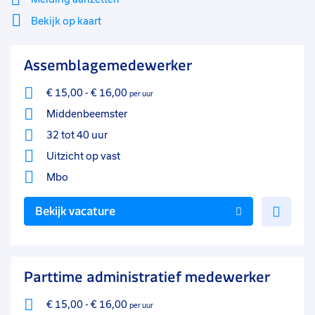
Bekijk op kaart
Soort contract
0
Uitzicht op vast
129
Mi
Sluiten
Assemblagemedewerker
Filter
lo
Vast
73
€ 15,00
-
€ 16,00
per uur
Detacheren
53
Middenbeemster
Tijdelijk
7
32 tot 40 uur
Leerwerktraject
6
Uitzicht op vast
Mbo
Uren per week
0
Voe
37 - 40+ uur
153
Bekijk vacature
toe
25 - 32 uur
47
aan
favo
33 - 36 uur
19
Parttime administratief medewerker
17 - 24 uur
7
€ 15,00
-
€ 16,00
per uur