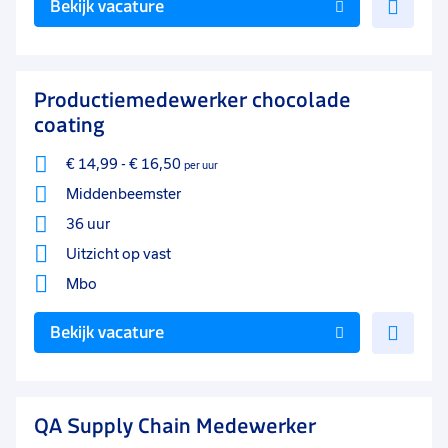
Bekijk vacature
toe
aan
favo
Productiemedewerker chocolade
coating
€ 14,99
-
€ 16,50
per uur
Middenbeemster
36 uur
Uitzicht op vast
Mbo
Voe
Bekijk vacature
toe
aan
favo
QA Supply Chain Medewerker