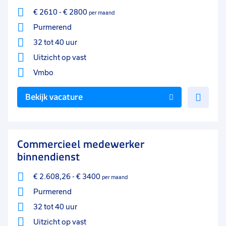
€ 2610
-
€ 2800
per maand
Purmerend
32 tot 40 uur
Uitzicht op vast
Vmbo
Voe
Bekijk vacature
toe
aan
favo
Commercieel medewerker
binnendienst
€ 2.608,26
-
€ 3400
per maand
Purmerend
32 tot 40 uur
Uitzicht op vast