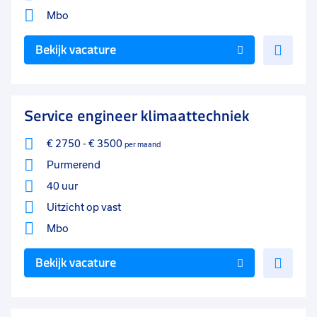
Mbo
Voe
Bekijk vacature
toe
aan
favo
Service engineer klimaattechniek
€ 2750
-
€ 3500
per maand
Purmerend
40 uur
Uitzicht op vast
Mbo
Voe
Bekijk vacature
toe
aan
favo