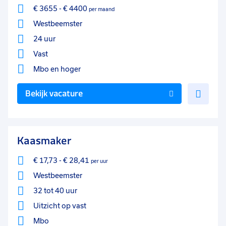
€ 3655
-
€ 4400
per maand
Westbeemster
24 uur
Vast
Mbo
en hoger
Voe
Bekijk vacature
toe
aan
favo
Kaasmaker
€ 17,73
-
€ 28,41
per uur
Westbeemster
32 tot 40 uur
Uitzicht op vast
Mbo