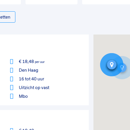
etten
€ 18,48
per uur
Den Haag
16 tot 40 uur
Uitzicht op vast
Mbo