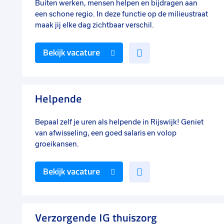
Buiten werken, mensen helpen en bijdragen aan
een schone regio. In deze functie op de milieustraat
maak jij elke dag zichtbaar verschil.
Voeg
Bekijk vacature
toe
aan
favorieten
Helpende
Bepaal zelf je uren als helpende in Rijswijk! Geniet
van afwisseling, een goed salaris en volop
groeikansen.
Voeg
Bekijk vacature
toe
aan
favorieten
Verzorgende IG thuiszorg