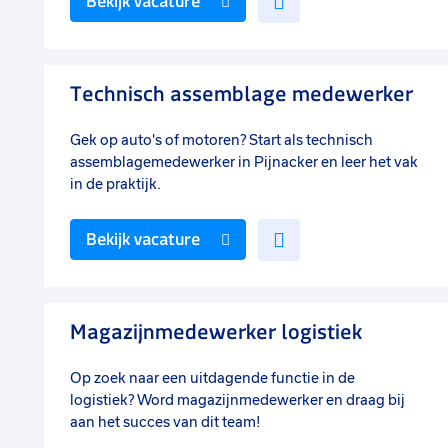
Bekijk vacature
toe
aan
favorieten
Technisch assemblage medewerker
Gek op auto's of motoren? Start als technisch
assemblagemedewerker in Pijnacker en leer het vak
in de praktijk.
Voeg
Bekijk vacature
toe
aan
favorieten
Magazijnmedewerker logistiek
Op zoek naar een uitdagende functie in de
logistiek? Word magazijnmedewerker en draag bij
aan het succes van dit team!