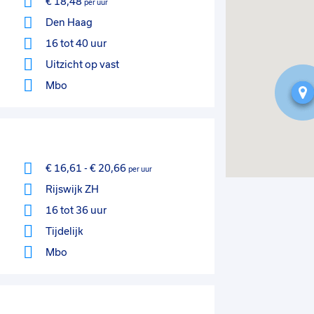
€ 18,48
per uur
Den Haag
16 tot 40 uur
Uitzicht op vast
Mbo
€ 16,61
-
€ 20,66
per uur
Rijswijk ZH
16 tot 36 uur
Tijdelijk
Mbo