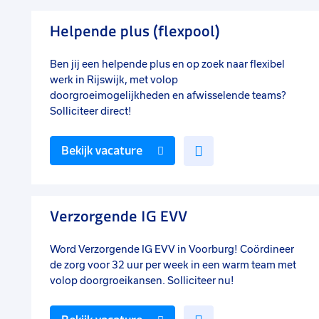
favorieten
Helpende plus (flexpool)
Ben jij een helpende plus en op zoek naar flexibel
werk in Rijswijk, met volop
doorgroeimogelijkheden en afwisselende teams?
Solliciteer direct!
Voeg
Bekijk vacature
toe
aan
favorieten
Verzorgende IG EVV
Word Verzorgende IG EVV in Voorburg! Coördineer
de zorg voor 32 uur per week in een warm team met
volop doorgroeikansen. Solliciteer nu!
Voeg