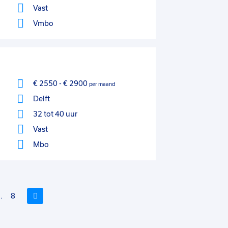
Vast
Vmbo
€ 2550
-
€ 2900
per maand
Delft
32 tot 40 uur
Vast
Mbo
..
8
Volgende