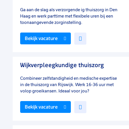
Ga aan de slag als verzorgende ig thuiszorg in Den
Haag en werk parttime met flexibele uren bij een
toonaangevende zorginstelling.
Voeg
Bekijk vacature
toe
aan
favorieten
Wijkverpleegkundige thuiszorg
Combineer zelfstandigheid en medische expertise
in de thuiszorg van Rijswijk. Werk 16-36 uur met
volop groeikansen. Ideaal voor jou?
Voeg
Bekijk vacature
toe
aan
favorieten