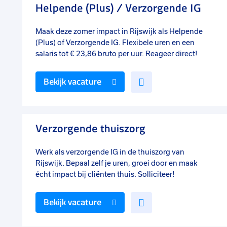
Helpende (Plus) / Verzorgende IG
Maak deze zomer impact in Rijswijk als Helpende
(Plus) of Verzorgende IG. Flexibele uren en een
salaris tot € 23,86 bruto per uur. Reageer direct!
Voeg
Bekijk vacature
toe
aan
favorieten
Verzorgende thuiszorg
Werk als verzorgende IG in de thuiszorg van
Rijswijk. Bepaal zelf je uren, groei door en maak
écht impact bij cliënten thuis. Solliciteer!
Voeg
Bekijk vacature
toe
aan