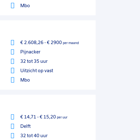
Mbo
€ 2.608,26
-
€ 2900
per maand
Pijnacker
32 tot 35 uur
Uitzicht op vast
Mbo
€ 14,71
-
€ 15,20
per uur
Delft
32 tot 40 uur