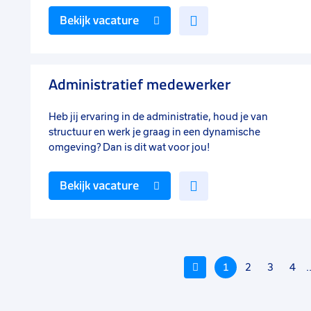
Voeg
Bekijk vacature
toe
aan
favorieten
Administratief medewerker
Heb jij ervaring in de administratie, houd je van
structuur en werk je graag in een dynamische
omgeving? Dan is dit wat voor jou!
Voeg
Bekijk vacature
toe
aan
favorieten
Vorige
1
2
3
4
.