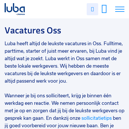
Vakgebied
0
Uren
Filter vacatures
Slui
invullen
Industrie/productie
2
Vacatures
Vacatures Oss
Techniek
1
Opleidingsniveau
0
Over ons
Luba heeft altijd de leukste vacatures in Oss. Fulltime,
Mbo
2
parttime, starter of juist meer ervaren, bij Luba vind je
Voor werkgevers
altijd wat je zoekt. Luba werkt in Oss samen met de
Vmbo
1
beste lokale werkgevers. Wij hebben de meeste
Contact
Soort contract
0
vacatures bij de leukste werkgevers en daardoor is er
Vast
2
altijd passend werk voor jou.
Uitzicht op vast
1
Wanneer je bij ons solliciteert, krijg je binnen één
werkdag een reactie. We nemen persoonlijk contact
Uren per week
0
met je op en zorgen dat jij bij de leukste werkgevers op
37 - 40+ uur
3
gesprek kan gaan. En dankzij onze
sollicitatietips
ben
jij goed voorbereid voor jouw nieuwe baan. Ben je