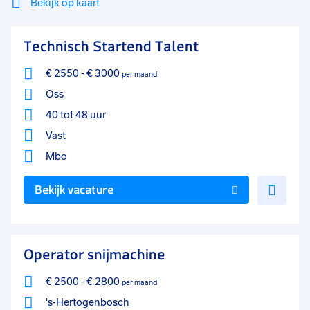
Bekijk op kaart
Mi
Sluiten
Technisch Startend Talent
Filter
lo
€ 2550
-
€ 3000
per maand
Oss
40 tot 48 uur
Vast
Mbo
Voe
Bekijk vacature
toe
aan
favo
Operator snijmachine
€ 2500
-
€ 2800
per maand
's-Hertogenbosch