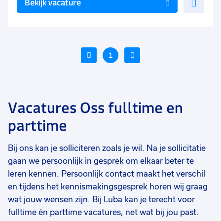
Bekijk vacature
toe
aan
favo
Vorige
1
Volgende
Vacatures Oss fulltime en
Voeg
Voe
parttime
toe
toe
aan
aan
Bij ons kan je solliciteren zoals je wil. Na je sollicitatie
favorieten
favo
gaan we persoonlijk in gesprek om elkaar beter te
Technisch Startend Talent
Operator snijmachine
Pr
leren kennen. Persoonlijk contact maakt het verschil
gr
en tijdens het kennismakingsgesprek horen wij graag
40 tot 48 uur
39 uur
40
Vast
Vast
Ui
wat jouw wensen zijn. Bij Luba kan je terecht voor
fulltime én parttime vacatures, net wat bij jou past.
€ 2550
-
€ 3000
€ 2500
-
€ 2800
€
p.m.
p.m.