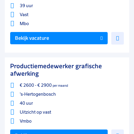
39 uur
Vast
Mbo
Voe
Bekijk vacature
toe
aan
favo
Productiemedewerker grafische
afwerking
€ 2600
-
€ 2900
per maand
's-Hertogenbosch
40 uur
Uitzicht op vast
Vmbo
Voe