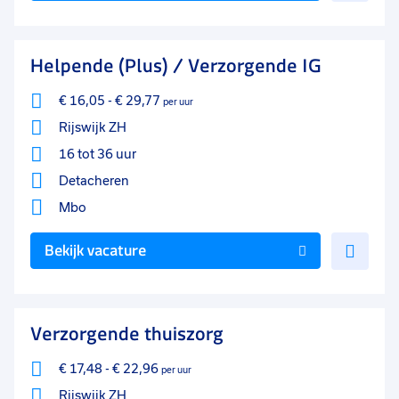
aan
favo
Helpende (Plus) / Verzorgende IG
€ 16,05
-
€ 29,77
per uur
Rijswijk ZH
16 tot 36 uur
Detacheren
Mbo
Voe
Bekijk vacature
toe
aan
favo
Verzorgende thuiszorg
€ 17,48
-
€ 22,96
per uur
Rijswijk ZH