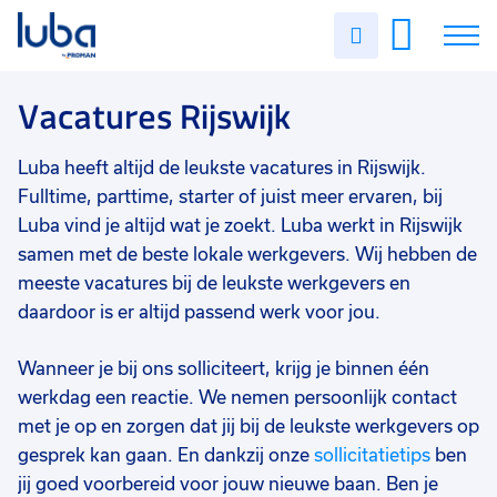
Vakgebied
0
Uren
Filter vacatures
Slui
invullen
Zorg
22
Vacatures
Vacatures Rijswijk
Magazijn/logistiek
11
Techniek
5
Over ons
Luba heeft altijd de leukste vacatures in Rijswijk.
Administratief/secretarieel
5
Fulltime, parttime, starter of juist meer ervaren, bij
Voor werkgevers
Luba vind je altijd wat je zoekt. Luba werkt in Rijswijk
Commercieel
3
samen met de beste lokale werkgevers. Wij hebben de
Contact
meeste vacatures bij de leukste werkgevers en
Industrie/productie
3
daardoor is er altijd passend werk voor jou.
Staf/HR/Management
2
Wanneer je bij ons solliciteert, krijg je binnen één
Bouw
2
werkdag een reactie. We nemen persoonlijk contact
Financieel
2
met je op en zorgen dat jij bij de leukste werkgevers op
gesprek kan gaan. En dankzij onze
sollicitatietips
ben
Winkel
1
jij goed voorbereid voor jouw nieuwe baan. Ben je