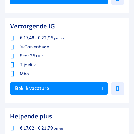
toe
aan
favo
Verzorgende IG
€ 17,48
-
€ 22,96
per uur
's-Gravenhage
8 tot 36 uur
Tijdelijk
Mbo
Voe
Bekijk vacature
toe
aan
favo
Helpende plus
€ 17,02
-
€ 21,79
per uur