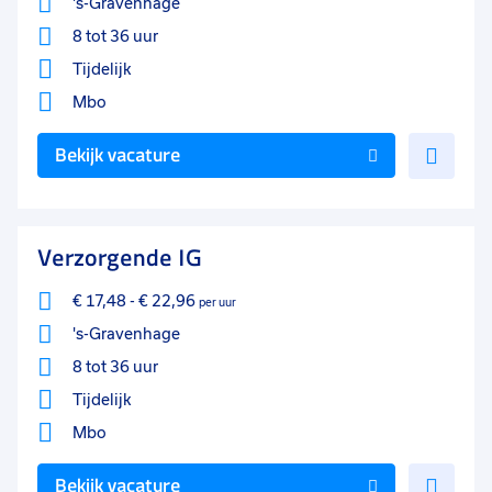
's-Gravenhage
8 tot 36 uur
Tijdelijk
Mbo
Voe
Bekijk vacature
toe
aan
favo
Verzorgende IG
€ 17,48
-
€ 22,96
per uur
's-Gravenhage
8 tot 36 uur
Tijdelijk
Mbo
Voe
Bekijk vacature