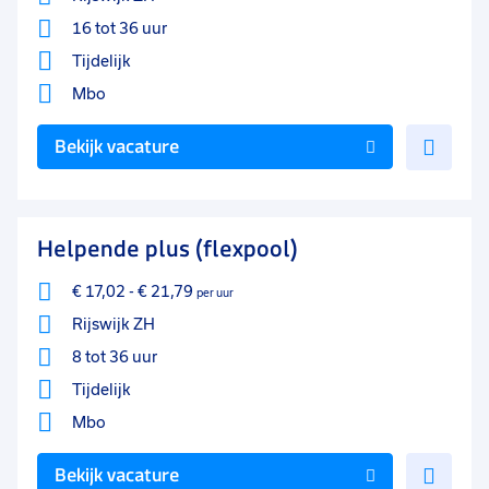
16 tot 36 uur
Tijdelijk
Mbo
Voe
Bekijk vacature
toe
aan
favo
Helpende plus (flexpool)
€ 17,02
-
€ 21,79
per uur
Rijswijk ZH
8 tot 36 uur
Tijdelijk
Mbo
Voe
Bekijk vacature