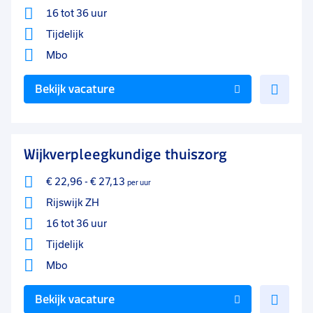
9 - 16 uur
11
16 tot 36 uur
0 - 8 uur
11
Tijdelijk
Mbo
Voe
Bekijk vacature
toe
aan
favo
Wijkverpleegkundige thuiszorg
€ 22,96
-
€ 27,13
per uur
Rijswijk ZH
16 tot 36 uur
Tijdelijk
Mbo
Voe
Bekijk vacature
toe