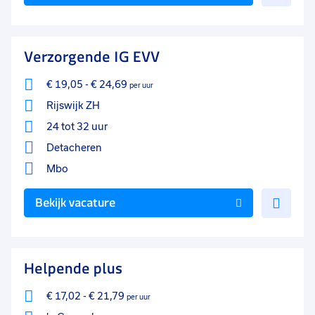
toe
aan
favo
Verzorgende IG EVV
€ 19,05
-
€ 24,69
per uur
Rijswijk ZH
24 tot 32 uur
Detacheren
Mbo
Voe
Bekijk vacature
toe
aan
favo
Helpende plus
€ 17,02
-
€ 21,79
per uur