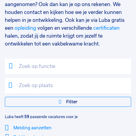
Horeca/toerisme
1
aangenomen? Ook dan kan je op ons rekenen. We
houden contact en kijken hoe we je verder kunnen
Agro
1
helpen in je ontwikkeling. Ook kan je via Luba gratis
Facilitair
1
een
opleiding
volgen en verschillende
certificaten
halen, zodat jij de ruimte krijgt om jezelf te
Opleidingsniveau
0
ontwikkelen tot een vakbekwame kracht.
Mbo
52
Vmbo
8
HBO
2
Hbo
1
Havo
1
Filter
Vwo
1
Luba heeft
59
passende vacatures voor je
MBO
1
Melding aanzetten
WO
1