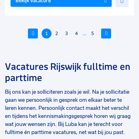
Bekijk vacature
toe
aan
favo
Vorige
1
2
3
4
...
5
Volgende
Vacatures Rijswijk fulltime en
Voeg
Voeg
Voe
parttime
toe
toe
toe
aan
aan
aan
Bij ons kan je solliciteren zoals je wil. Na je sollicitatie
favorieten
favorieten
favo
gaan we persoonlijk in gesprek om elkaar beter te
Verzorgende IG thuiszorg
Helpende
Wi
leren kennen. Persoonlijk contact maakt het verschil
th
en tijdens het kennismakingsgesprek horen wij graag
16 tot 36 uur
16 tot 36 uur
16
Tijdelijk
Tijdelijk
Tij
wat jouw wensen zijn. Bij Luba kan je terecht voor
fulltime én parttime vacatures, net wat bij jou past.
€ 17,48
-
€ 22,96
€ 16,61
-
€ 20,66
€ 
p.u.
p.u.