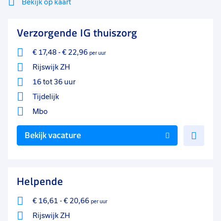
Bekijk op kaart
MBO/HBO
1
Mi
Sluiten
Verzorgende IG thuiszorg
Filter
Soort contract
0
lo
Uitzicht op vast
33
€ 17,48
-
€ 22,96
per uur
Rijswijk ZH
Tijdelijk
26
16 tot 36 uur
Vast
15
Tijdelijk
Detacheren
10
Mbo
Uren per week
0
Voe
Bekijk vacature
toe
37 - 40+ uur
28
aan
25 - 32 uur
18
favo
Helpende
33 - 36 uur
18
€ 16,61
-
€ 20,66
per uur
17 - 24 uur
11
Rijswijk ZH