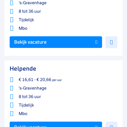
's-Gravenhage
8 tot 36 uur
Tijdelijk
Mbo
Voe
Bekijk vacature
toe
aan
favo
Helpende
€ 16,61
-
€ 20,66
per uur
's-Gravenhage
8 tot 36 uur
Tijdelijk
Mbo
Voe