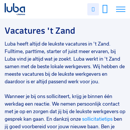
Vakgebied
0
Uren
Filter vacatures
Slui
invullen
Industrie/productie
12
Vacatures
Vacatures 't Zand
Techniek
10
Magazijn/logistiek
5
Over ons
Luba heeft altijd de leukste vacatures in 't Zand.
Food
5
Fulltime, parttime, starter of juist meer ervaren, bij
Voor werkgevers
Luba vind je altijd wat je zoekt. Luba werkt in 't Zand
Bouw
4
samen met de beste lokale werkgevers. Wij hebben de
Contact
meeste vacatures bij de leukste werkgevers en
Agro
4
daardoor is er altijd passend werk voor jou.
Staf/HR/Management
3
Wanneer je bij ons solliciteert, krijg je binnen één
Transport/chauffeurs
3
werkdag een reactie. We nemen persoonlijk contact
Commercieel
1
met je op en zorgen dat jij bij de leukste werkgevers op
gesprek kan gaan. En dankzij onze
sollicitatietips
ben
Administratief/secretarieel
1
jij goed voorbereid voor jouw nieuwe baan. Ben je