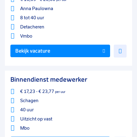
Anna Paulowna
8 tot 40 uur
Detacheren
Vmbo
Voe
Bekijk vacature
toe
aan
favo
Binnendienst medewerker
€ 17,23
-
€ 23,77
per uur
Schagen
40 uur
Uitzicht op vast
Mbo