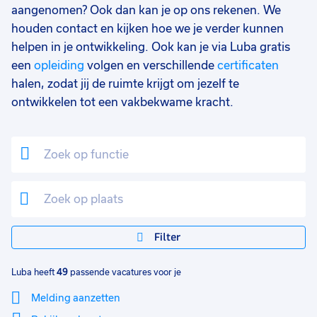
Facilitair
1
aangenomen? Ook dan kan je op ons rekenen. We
houden contact en kijken hoe we je verder kunnen
Opleidingsniveau
0
helpen in je ontwikkeling. Ook kan je via Luba gratis
Mbo
30
een
opleiding
volgen en verschillende
certificaten
halen, zodat jij de ruimte krijgt om jezelf te
Vmbo
17
ontwikkelen tot een vakbekwame kracht.
Hbo
3
MBO
1
Soort contract
0
Uitzicht op vast
39
Detacheren
12
Filter
Vast
11
Luba heeft
49
passende vacatures voor je
Tijdelijk
11
Melding aanzetten
Uren per week
0