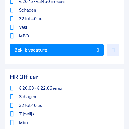
€ 2675
-
€ 3450
per maand
Schagen
32 tot 40 uur
Vast
MBO
Voe
Bekijk vacature
toe
aan
favo
HR Officer
€ 20,03
-
€ 22,86
per uur
Schagen
32 tot 40 uur
Tijdelijk
Mbo