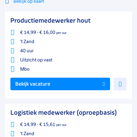
Bekijk op kaart
37 - 40+ uur
45
25 - 32 uur
8
Mi
Sluiten
Productiemedewerker hout
Filter
lo
0 - 8 uur
3
€ 14,99
-
€ 16,00
per uur
17 - 24 uur
2
't Zand
40 uur
9 - 16 uur
2
Uitzicht op vast
33 - 36 uur
1
Mbo
Voe
Bekijk vacature
toe
aan
favo
Logistiek medewerker (oproepbasis)
€ 14,99
-
€ 15,61
per uur
't Zand