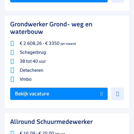
toe
aan
favo
Grondwerker Grond- weg en
waterbouw
€ 2.608,26
-
€ 3350
per maand
Schagerbrug
38 tot 40 uur
Detacheren
Vmbo
Voe
Bekijk vacature
toe
aan
favo
Allround Schuurmedewerker
€ 16,09
-
€ 20,00
per uur