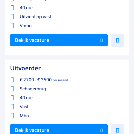
40 uur
Uitzicht op vast
Vmbo
Voe
Bekijk vacature
toe
aan
favo
Uitvoerder
€ 2700
-
€ 3500
per maand
Schagerbrug
40 uur
Vast
Mbo
Voe
Bekijk vacature