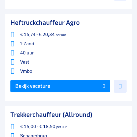
aan
favo
Heftruckchauffeur Agro
€ 15,74
-
€ 20,34
per uur
't Zand
40 uur
Vast
Vmbo
Voe
Bekijk vacature
toe
aan
favo
Trekkerchauffeur (Allround)
€ 15,00
-
€ 18,50
per uur
Schagerbrug