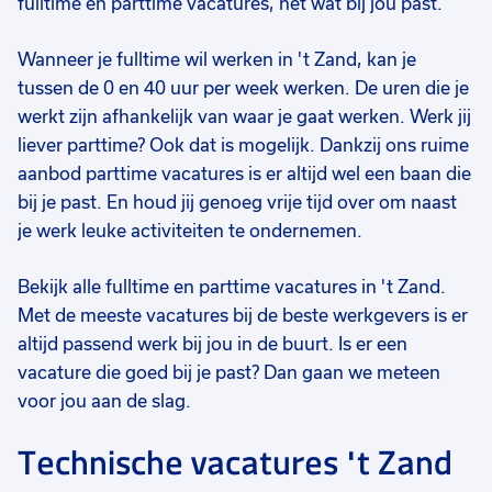
fulltime én parttime vacatures, net wat bij jou past.
€ 14,99
-
€ 16,00
€ 14,99
-
€ 15,61
€ 
p.u.
p.u.
Wanneer je fulltime wil werken in 't Zand, kan je
tussen de 0 en 40 uur per week werken. De uren die je
werkt zijn afhankelijk van waar je gaat werken. Werk jij
liever parttime? Ook dat is mogelijk. Dankzij ons ruime
aanbod parttime vacatures is er altijd wel een baan die
bij je past. En houd jij genoeg vrije tijd over om naast
je werk leuke activiteiten te ondernemen.
Bekijk alle fulltime en parttime vacatures in 't Zand.
Met de meeste vacatures bij de beste werkgevers is er
altijd passend werk bij jou in de buurt. Is er een
vacature die goed bij je past? Dan gaan we meteen
voor jou aan de slag.
Technische vacatures 't Zand