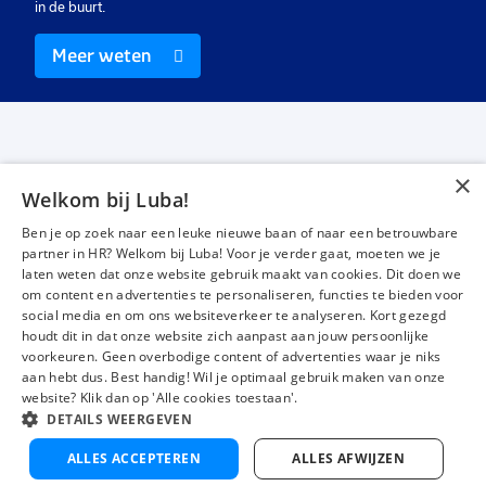
in de buurt.
Meer weten
×
Welkom bij Luba!
Vacatures
Over ons
Ben je op zoek naar een leuke nieuwe baan of naar een betrouwbare
Werken bij Luba
Voor werkgevers
partner in HR? Welkom bij Luba! Voor je verder gaat, moeten we je
laten weten dat onze website gebruik maakt van cookies. Dit doen we
Mijn Luba
Contact
om content en advertenties te personaliseren, functies te bieden voor
social media en om ons websiteverkeer te analyseren. Kort gezegd
houdt dit in dat onze website zich aanpast aan jouw persoonlijke
Instagram
Facebook
LinkedIn
YouTube
Tiktok
voorkeuren. Geen overbodige content of advertenties waar je niks
aan hebt dus. Best handig! Wil je optimaal gebruik maken van onze
website? Klik dan op 'Alle cookies toestaan'.
DETAILS WEERGEVEN
Luba wordt beoordeeld met een
4,3 uit 5
van 1484 Google-reviews
ALLES ACCEPTEREN
ALLES AFWIJZEN