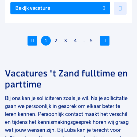
Voe
Bekijk vacature
toe
aan
favo
Vorige
1
2
3
4
...
5
Volgende
Vacatures 't Zand fulltime en
Voeg
Voeg
Voe
parttime
toe
toe
toe
aan
aan
aan
Bij ons kan je solliciteren zoals je wil. Na je sollicitatie
favorieten
favorieten
favo
gaan we persoonlijk in gesprek om elkaar beter te
Productiemedewerker hout
Logistiek medewerker
He
leren kennen. Persoonlijk contact maakt het verschil
(oproepbasis)
en tijdens het kennismakingsgesprek horen wij graag
40 uur
8 tot 10 uur
38
Uitzicht op vast
Tijdelijk
De
wat jouw wensen zijn. Bij Luba kan je terecht voor