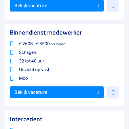
Voe
Bekijk vacature
toe
aan
favo
Binnendienst medewerker
€ 2608
-
€ 3500
per maand
Schagen
32 tot 40 uur
Uitzicht op vast
Mbo
Voe
Bekijk vacature
toe
aan
favo
Intercedent