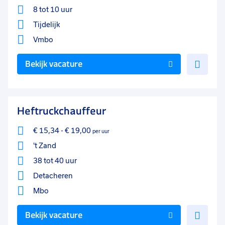
8 tot 10 uur
Tijdelijk
Vmbo
Voe
Bekijk vacature
toe
aan
favo
Heftruckchauffeur
€ 15,34
-
€ 19,00
per uur
't Zand
38 tot 40 uur
Detacheren
Mbo
Voe
Bekijk vacature
toe