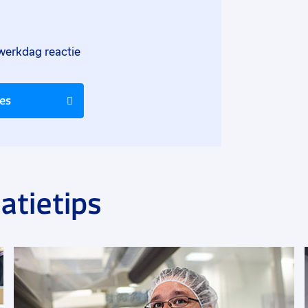
v
werkdag reactie
res
atietips