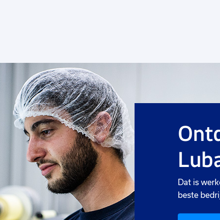
Ontd
Luba
Dat is werk
beste bedri