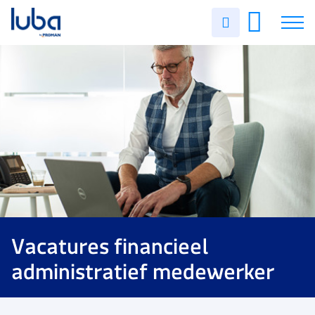
Uren
invullen
Vacatures
Over ons
Voor werkgevers
Contact
Vacatures financieel
administratief medewerker