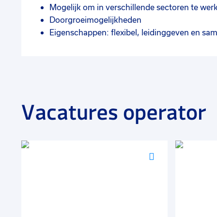
Mogelijk om in verschillende sectoren te wer
Doorgroeimogelijkheden
Eigenschappen: flexibel, leidinggeven en s
Vacatures operator
Voeg
Voeg
toe
toe
aan
aan
favorieten
favorieten