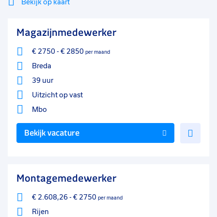
Bekijk op kaart
Mi
Sluiten
Magazijnmedewerker
Filter
lo
€ 2750
-
€ 2850
per maand
Breda
39 uur
Uitzicht op vast
Mbo
Voe
Bekijk vacature
toe
aan
favo
Montagemedewerker
€ 2.608,26
-
€ 2750
per maand
Rijen