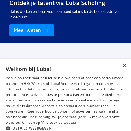
Ontdek je talent via Luba Scholing
Dat is werken én leren voor een goed salaris bij de beste bedrijven
in de buurt.
Meer weten
×
Welkom bij Luba!
Vacatures
Over ons
Ben je op zoek naar een leuke nieuwe baan of naar een betrouwbare
Werken bij Luba
Voor werkgevers
partner in HR? Welkom bij Luba! Voor je verder gaat, moeten we je
laten weten dat onze website gebruik maakt van cookies. Dit doen we
Mijn Luba
Contact
om content en advertenties te personaliseren, functies te bieden voor
social media en om ons websiteverkeer te analyseren. Kort gezegd
houdt dit in dat onze website zich aanpast aan jouw persoonlijke
Instagram
Facebook
LinkedIn
YouTube
Tiktok
voorkeuren. Geen overbodige content of advertenties waar je niks
aan hebt dus. Best handig! Wil je optimaal gebruik maken van onze
website? Klik dan op 'Alle cookies toestaan'.
DETAILS WEERGEVEN