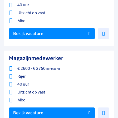
40 uur
Uitzicht op vast
Mbo
Voe
Bekijk vacature
toe
aan
favo
Magazijnmedewerker
€ 2600
-
€ 2750
per maand
Rijen
40 uur
Uitzicht op vast
Mbo
Voe
Bekijk vacature
toe