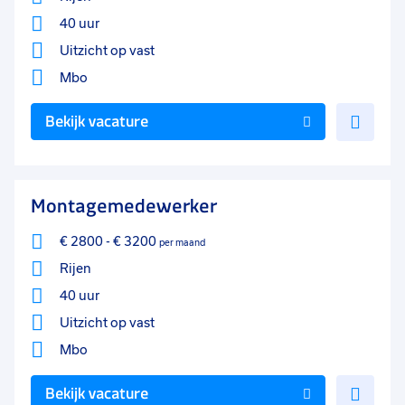
40 uur
Uitzicht op vast
Mbo
Voe
Bekijk vacature
toe
aan
favo
Montagemedewerker
€ 2800
-
€ 3200
per maand
Rijen
40 uur
Uitzicht op vast
Mbo
Voe
Bekijk vacature