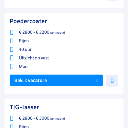
aan
favo
Poedercoater
€ 2800
-
€ 3200
per maand
Rijen
40 uur
Uitzicht op vast
Mbo
Voe
Bekijk vacature
toe
aan
favo
TIG-lasser
€ 2800
-
€ 3000
per maand
Rijen