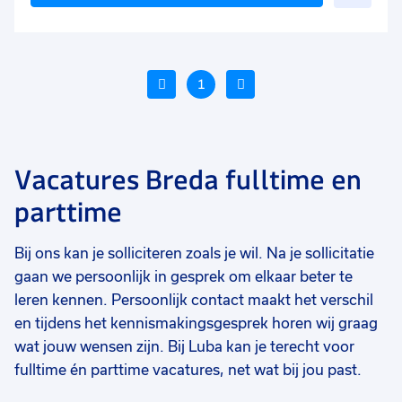
toe
aan
favo
Vorige
1
Volgende
Vacatures Breda fulltime en
Voeg
Voeg
Voe
parttime
toe
toe
toe
aan
aan
aan
Bij ons kan je solliciteren zoals je wil. Na je sollicitatie
favorieten
favorieten
favo
gaan we persoonlijk in gesprek om elkaar beter te
Magazijnmedewerker
Montagemedewerker
Ma
leren kennen. Persoonlijk contact maakt het verschil
39 uur
40 uur
40
en tijdens het kennismakingsgesprek horen wij graag
Uitzicht op vast
Uitzicht op vast
Ui
wat jouw wensen zijn. Bij Luba kan je terecht voor
€ 2750
-
€ 2850
€ 2.608,26
-
€ 2750
€
p.m.
p.m.
fulltime én parttime vacatures, net wat bij jou past.