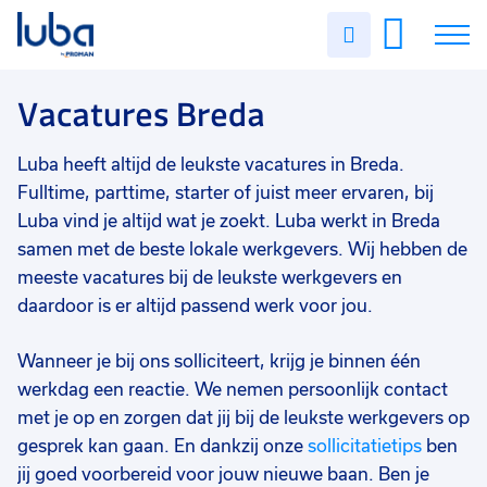
Vakgebied
0
Uren
Filter vacatures
Slui
invullen
Techniek
4
Vacatures
Vacatures Breda
Magazijn/logistiek
2
Opleidingsniveau
0
Over ons
Luba heeft altijd de leukste vacatures in Breda.
Mbo
6
Fulltime, parttime, starter of juist meer ervaren, bij
Voor werkgevers
Luba vind je altijd wat je zoekt. Luba werkt in Breda
Soort contract
0
samen met de beste lokale werkgevers. Wij hebben de
Contact
Uitzicht op vast
6
meeste vacatures bij de leukste werkgevers en
Uren per week
0
daardoor is er altijd passend werk voor jou.
37 - 40+ uur
6
Wanneer je bij ons solliciteert, krijg je binnen één
werkdag een reactie. We nemen persoonlijk contact
met je op en zorgen dat jij bij de leukste werkgevers op
gesprek kan gaan. En dankzij onze
sollicitatietips
ben
jij goed voorbereid voor jouw nieuwe baan. Ben je