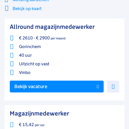
Bekijk op kaart
Mi
Sluiten
Allround magazijnmedewerker
Filter
lo
€ 2610
-
€ 2900
per maand
Gorinchem
40 uur
Uitzicht op vast
Vmbo
Voe
Bekijk vacature
toe
aan
favo
Magazijnmedewerker
€ 15,42
per uur