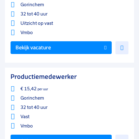
Gorinchem
32 tot 40 uur
Uitzicht op vast
Vmbo
Voe
Bekijk vacature
toe
aan
favo
Productiemedewerker
€ 15,42
per uur
Gorinchem
32 tot 40 uur
Vast
Vmbo
Voe