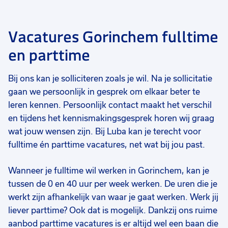
Vacatures Gorinchem fulltime
Voeg
Voeg
Voe
en parttime
toe
toe
toe
aan
aan
aan
Bij ons kan je solliciteren zoals je wil. Na je sollicitatie
favorieten
favorieten
favo
gaan we persoonlijk in gesprek om elkaar beter te
Allround
Magazijnmedewerker
Pr
leren kennen. Persoonlijk contact maakt het verschil
magazijnmedewerker
en tijdens het kennismakingsgesprek horen wij graag
40 uur
32 tot 40 uur
32
Uitzicht op vast
Uitzicht op vast
Va
wat jouw wensen zijn. Bij Luba kan je terecht voor
fulltime én parttime vacatures, net wat bij jou past.
€ 2610
-
€ 2900
€ 15,42
€ 
p.m.
p.u.
Wanneer je fulltime wil werken in Gorinchem, kan je
tussen de 0 en 40 uur per week werken. De uren die je
werkt zijn afhankelijk van waar je gaat werken. Werk jij
liever parttime? Ook dat is mogelijk. Dankzij ons ruime
aanbod parttime vacatures is er altijd wel een baan die