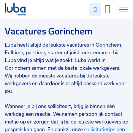
Vakgebied
0
Uren
Filter vacatures
Slui
invullen
Magazijn/logistiek
4
Vacatures
Vacatures Gorinchem
Opleidingsniveau
0
Vmbo
4
Over ons
Luba heeft altijd de leukste vacatures in Gorinchem.
Soort contract
0
Fulltime, parttime, starter of juist meer ervaren, bij
Voor werkgevers
Uitzicht op vast
4
Luba vind je altijd wat je zoekt. Luba werkt in
Gorinchem samen met de beste lokale werkgevers.
Contact
Vast
1
Wij hebben de meeste vacatures bij de leukste
Uren per week
0
werkgevers en daardoor is er altijd passend werk voor
jou.
37 - 40+ uur
4
25 - 32 uur
2
Wanneer je bij ons solliciteert, krijg je binnen één
werkdag een reactie. We nemen persoonlijk contact
33 - 36 uur
1
met je op en zorgen dat jij bij de leukste werkgevers op
gesprek kan gaan. En dankzij onze
sollicitatietips
ben