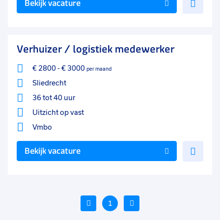
Bekijk vacature
toe
aan
favo
Verhuizer / logistiek medewerker
€ 2800
-
€ 3000
per maand
Sliedrecht
36 tot 40 uur
Uitzicht op vast
Vmbo
Voe
Bekijk vacature
toe
aan
favo
Vorige
1
Volgende