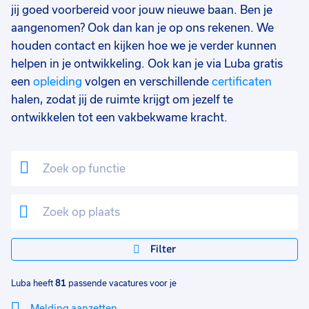
Food
1
jij goed voorbereid voor jouw nieuwe baan. Ben je
aangenomen? Ook dan kan je op ons rekenen. We
Facilitair
1
houden contact en kijken hoe we je verder kunnen
Opleidingsniveau
0
helpen in je ontwikkeling. Ook kan je via Luba gratis
een
opleiding
volgen en verschillende
certificaten
Mbo
60
halen, zodat jij de ruimte krijgt om jezelf te
Vmbo
18
ontwikkelen tot een vakbekwame kracht.
Hbo
5
Havo
3
Vwo
1
MBO
1
Filter
WO
1
Soort contract
0
Luba heeft
81
passende vacatures voor je
Uitzicht op vast
55
Melding aanzetten