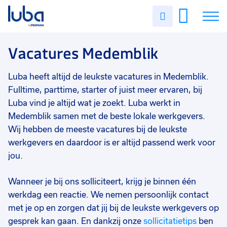
Vakgebied
0
Uren
Filter vacatures
Slui
invullen
Industrie/productie
24
Vacatures
Vacatures Medemblik
Techniek
23
Agro
9
Over ons
Luba heeft altijd de leukste vacatures in Medemblik.
Magazijn/logistiek
8
Fulltime, parttime, starter of juist meer ervaren, bij
Voor werkgevers
Luba vind je altijd wat je zoekt. Luba werkt in
Bouw
6
Medemblik samen met de beste lokale werkgevers.
Contact
Wij hebben de meeste vacatures bij de leukste
Transport/chauffeurs
3
werkgevers en daardoor is er altijd passend werk voor
Staf/HR/Management
2
jou.
Schoonmaak
2
Wanneer je bij ons solliciteert, krijg je binnen één
Commercieel
1
werkdag een reactie. We nemen persoonlijk contact
met je op en zorgen dat jij bij de leukste werkgevers op
Horeca/toerisme
1
gesprek kan gaan. En dankzij onze
sollicitatietips
ben