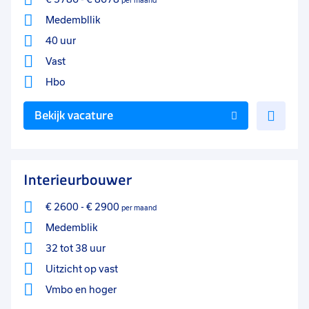
per maand
Medembllik
40 uur
Vast
Hbo
Voe
Bekijk vacature
toe
aan
favo
Interieurbouwer
€ 2600
-
€ 2900
per maand
Medemblik
32 tot 38 uur
Uitzicht op vast
Vmbo
en hoger