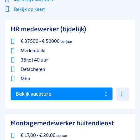
Vast
19
Bekijk op kaart
Detacheren
11
Mi
Sluiten
HR medewerker (tijdelijk)
Filter
lo
Tijdelijk
9
€ 37500
-
€ 50000
per jaar
Uren per week
0
Medemblik
37 - 40+ uur
73
36 tot 40 uur
25 - 32 uur
37
Detacheren
33 - 36 uur
Mbo
4
Voe
17 - 24 uur
3
Bekijk vacature
toe
9 - 16 uur
2
aan
favo
0 - 8 uur
2
Montagemedewerker buitendienst
€ 17,00
-
€ 20,00
per uur