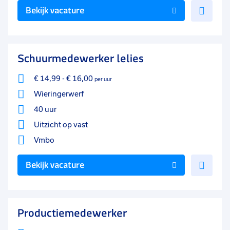
Voe
Bekijk vacature
toe
aan
favo
Schuurmedewerker lelies
€ 14,99
-
€ 16,00
per uur
Wieringerwerf
40 uur
Uitzicht op vast
Vmbo
Voe
Bekijk vacature
toe
aan
favo
Productiemedewerker