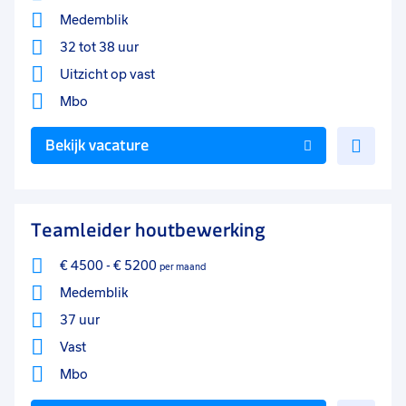
Medemblik
32 tot 38 uur
Uitzicht op vast
Mbo
Voe
Bekijk vacature
toe
aan
favo
Teamleider houtbewerking
€ 4500
-
€ 5200
per maand
Medemblik
37 uur
Vast
Mbo