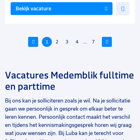
Voe
Bekijk vacature
toe
aan
favo
Vorige
1
2
3
4
...
7
Volgende
Vacatures Medemblik fulltime
Voeg
Voeg
Voe
en parttime
toe
toe
toe
aan
aan
aan
Bij ons kan je solliciteren zoals je wil. Na je sollicitatie
favorieten
favorieten
favo
gaan we persoonlijk in gesprek om elkaar beter te
HR medewerker (tijdelijk)
Montagemedewerker
Ma
leren kennen. Persoonlijk contact maakt het verschil
buitendienst
en tijdens het kennismakingsgesprek horen wij graag
36 tot 40 uur
32 tot 40 uur
40
Detacheren
Uitzicht op vast
Ui
wat jouw wensen zijn. Bij Luba kan je terecht voor