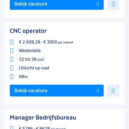
Voe
Bekijk vacature
toe
aan
favo
CNC operator
€ 2.608,28
-
€ 3000
per maand
Medemblik
32 tot 38 uur
Uitzicht op vast
Mbo
Voe
Bekijk vacature
toe
aan
favo
Manager Bedrijfsbureau
€ 5786
-
€ 8678