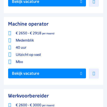
Bekijk vacature
toe
aan
favo
Machine operator
€ 2650
-
€ 2918
per maand
Medemblik
40 uur
Uitzicht op vast
Mbo
Voe
Bekijk vacature
toe
aan
favo
Werkvoorbereider
€ 2600
-
€ 3000
per maand