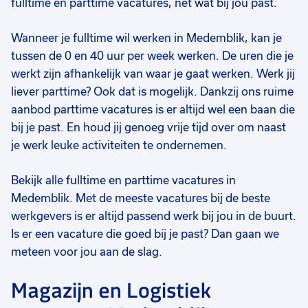
fulltime én parttime vacatures, net wat bij jou past.
€ 37500
-
€ 50000
€ 17,00
-
€ 20,00
€
p.j.
p.u.
Wanneer je fulltime wil werken in Medemblik, kan je
tussen de 0 en 40 uur per week werken. De uren die je
werkt zijn afhankelijk van waar je gaat werken. Werk jij
liever parttime? Ook dat is mogelijk. Dankzij ons ruime
aanbod parttime vacatures is er altijd wel een baan die
bij je past. En houd jij genoeg vrije tijd over om naast
je werk leuke activiteiten te ondernemen.
Bekijk alle fulltime en parttime vacatures in
Medemblik. Met de meeste vacatures bij de beste
werkgevers is er altijd passend werk bij jou in de buurt.
Is er een vacature die goed bij je past? Dan gaan we
meteen voor jou aan de slag.
Magazijn en Logistiek