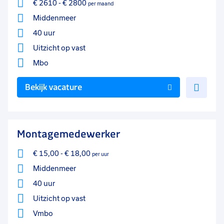
€ 2610
-
€ 2800
per maand
Middenmeer
40 uur
Uitzicht op vast
Mbo
Voe
Bekijk vacature
toe
aan
favo
Montagemedewerker
€ 15,00
-
€ 18,00
per uur
Middenmeer
40 uur
Uitzicht op vast
Vmbo