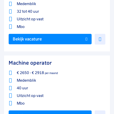
Medemblik
32 tot 40 uur
Uitzicht op vast
Mbo
Voe
Bekijk vacature
toe
aan
favo
Machine operator
€ 2650
-
€ 2918
per maand
Medemblik
40 uur
Uitzicht op vast
Mbo
Voe