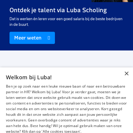
Ontdek je talent via Luba Scholing
Dat is werken én leren voor een goed salaris bij de beste bedrijven
in de buurt.
Meer weten
×
Welkom bij Luba!
Vacatures
Over ons
Ben je op zoek naar een leuke nieuwe baan of naar een betrouwbare
Werken bij Luba
Voor werkgevers
partner in HR? Welkom bij Luba! Voor je verder gaat, moeten we je
laten weten dat onze website gebruik maakt van cookies. Dit doen we
Mijn Luba
Contact
om content en advertenties te personaliseren, functies te bieden voor
social media en om ons websiteverkeer te analyseren. Kort gezegd
houdt dit in dat onze website zich aanpast aan jouw persoonlijke
Instagram
Facebook
LinkedIn
YouTube
Tiktok
voorkeuren. Geen overbodige content of advertenties waar je niks
aan hebt dus. Best handig! Wil je optimaal gebruik maken van onze
website? Klik dan op 'Alle cookies toestaan'.