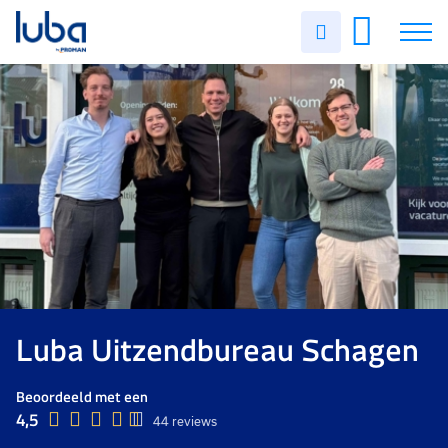
Uren
invullen
Vacatures
Over ons
Voor werkgevers
Contact
Luba Uitzendbureau Schagen
Beoordeeld met een
4,5
44 reviews