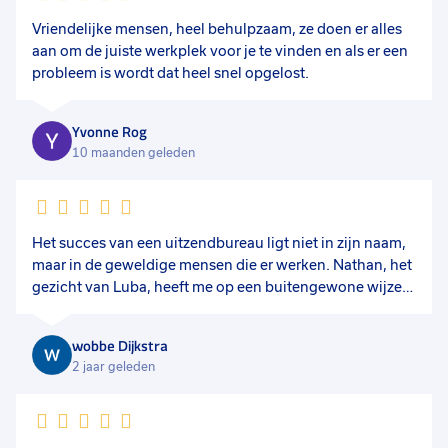
Vriendelijke mensen, heel behulpzaam, ze doen er alles
aan om de juiste werkplek voor je te vinden en als er een
probleem is wordt dat heel snel opgelost.
Yvonne Rog
10 maanden geleden
Het succes van een uitzendbureau ligt niet in zijn naam,
maar in de geweldige mensen die er werken. Nathan, het
gezicht van Luba, heeft me op een buitengewone wijze
naar een vaste baan geleid. Het zijn de medewerkers die
het verschil maken, en Nathan en zijn team hebben dat
wobbe Dijkstra
perfect begrepen door me fantastisch te ondersteunen
2 jaar geleden
naar mijn droombaan! Ik hoop van harte dat Nathan snel
doorgroeit naar een vestigingsmanager. Zijn
capaciteiten zouden hem in staat stellen om zijn
collega's te inspireren en te leiden naar nog meer succes.