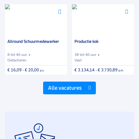
Voeg
Voeg
Vo
toe
toe
to
aan
aan
aa
avorieten
favorieten
fav
Allround Schuurmedewerker
Productie kok
8 tot 40 uur
38 tot 40 uur
Detacheren
Vast
€ 16,09
-
€ 20,00
€ 3.134,14
-
€ 3.730,89
p.u.
p.m.
Alle vacatures