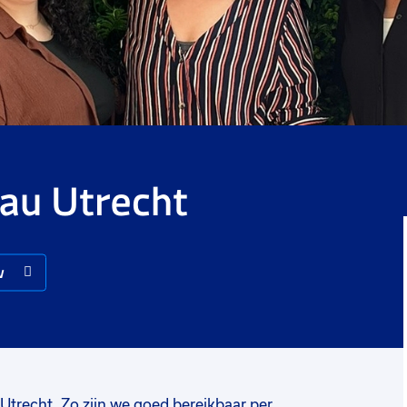
au Utrecht
w
Utrecht. Zo zijn we goed bereikbaar per