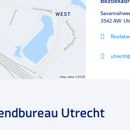
Bezoekadr
Savannahweg 
3542 AW
Ut
Routebes
utrecht@
endbureau Utrecht