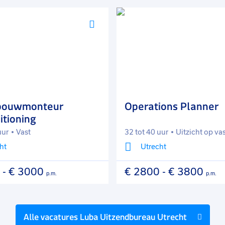
Voeg
toe
aan
favorieten
bouwmonteur
Operations Planner
itioning
uur
Vast
32 tot 40 uur
Uitzicht op va
ht
Utrecht
-
€ 3000
€ 2800
-
€ 3800
p.m.
p.m.
Alle vacatures
Luba Uitzendbureau Utrecht