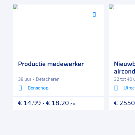
Voeg
Voeg
toe
toe
aan
aan
favorieten
favorieten
Productie medewerker
Nieuw
aircond
38 uur
Detacheren
32 tot 40 
Benschop
Utrec
€ 14,99
-
€ 18,20
€ 2550
p.u.