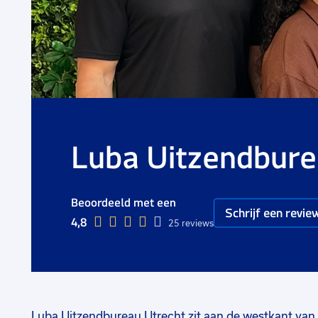
Luba Uitzendbure
Beoordeeld met een
Schrijf een revie
4,8
25 reviews
Luba Uitzendbureau Utrecht zit aan de westkant van 