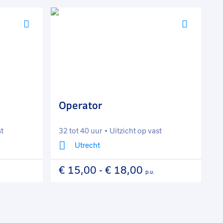
Voeg
Voeg
toe
toe
aan
aan
favorieten
favorie
Operator
P
st
32 tot 40 uur
Uitzicht op vast
3
Utrecht
€ 15,00
-
€ 18,00
€
p.u.