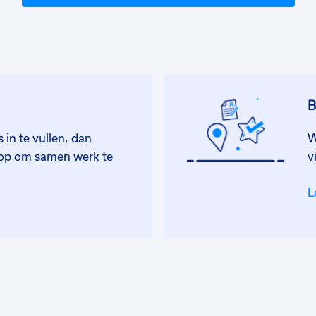
B
 in te vullen, dan
W
 op om samen werk te
v
L