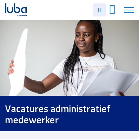
Uren
invullen
Vacatures
Over ons
Voor werkgevers
Contact
Vacatures administratief
medewerker