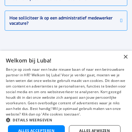
Hoe solliciteer ik op een administratief medewerker
vacature?
×
Welkom bij Luba!
Vacatures
Over ons
Ben je op zoek naar een leuke nieuwe baan of naar een betrouwbare
Werken bij Luba
Voor werkgevers
partner in HR? Welkom bij Luba! Voor je verder gaat, moeten we je
laten weten dat onze website gebruik maakt van cookies. Dit doen we
Mijn Luba
Contact
om content en advertenties te personaliseren, functies te bieden voor
social media en om ons websiteverkeer te analyseren. Kort gezegd
houdt dit in dat onze website zich aanpast aan jouw persoonlijke
Instagram
Facebook
LinkedIn
YouTube
Tiktok
voorkeuren. Geen overbodige content of advertenties waar je niks
aan hebt dus. Best handig! Wil je optimaal gebruik maken van onze
website? Klik dan op 'Alle cookies toestaan'.
DETAILS WEERGEVEN
Luba wordt beoordeeld met een
4,3 uit 5
van 1484 Google-reviews
ALLES ACCEPTEREN
ALLES AFWIJZEN