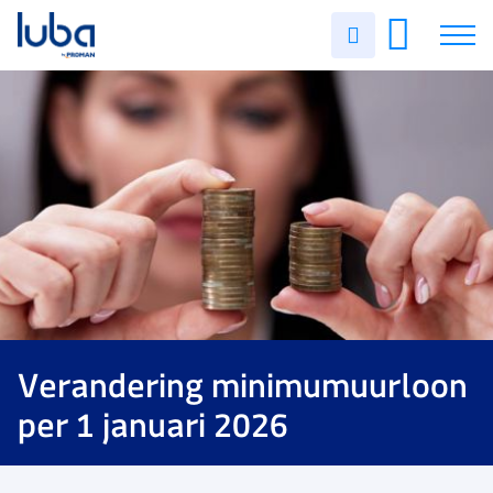
Uren
invullen
Vacatures
Over ons
Voor werkgevers
Contact
Verandering minimumuurloon
per 1 januari 2026