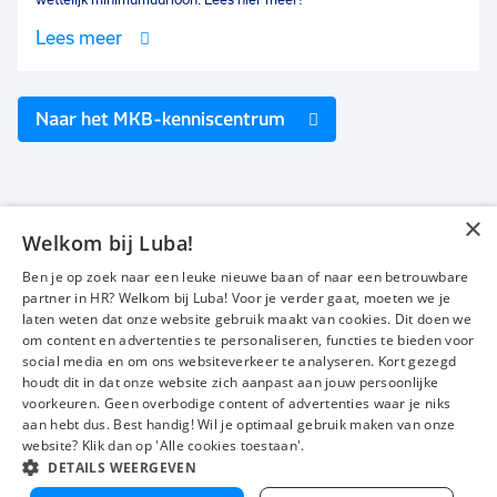
wettelijk minimumuurloon. Lees hier meer!
Lees meer
Naar het MKB-kenniscentrum
×
Welkom bij Luba!
Vacatures
Over ons
Ben je op zoek naar een leuke nieuwe baan of naar een betrouwbare
Werken bij Luba
Voor werkgevers
partner in HR? Welkom bij Luba! Voor je verder gaat, moeten we je
laten weten dat onze website gebruik maakt van cookies. Dit doen we
Mijn Luba
Contact
om content en advertenties te personaliseren, functies te bieden voor
social media en om ons websiteverkeer te analyseren. Kort gezegd
houdt dit in dat onze website zich aanpast aan jouw persoonlijke
Instagram
Facebook
LinkedIn
YouTube
Tiktok
voorkeuren. Geen overbodige content of advertenties waar je niks
aan hebt dus. Best handig! Wil je optimaal gebruik maken van onze
website? Klik dan op 'Alle cookies toestaan'.
DETAILS WEERGEVEN
Luba wordt beoordeeld met een