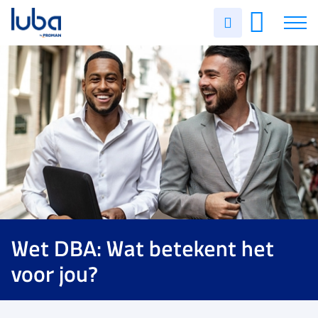
Uren
invullen
Vacatures
Over ons
Voor werkgevers
Contact
Wet DBA: Wat betekent het
voor jou?