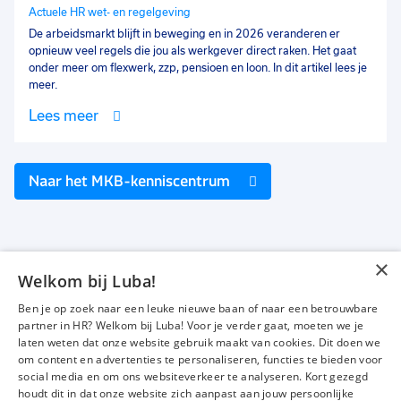
Actuele HR wet- en regelgeving
De arbeidsmarkt blijft in beweging en in 2026 veranderen er
opnieuw veel regels die jou als werkgever direct raken. Het gaat
onder meer om flexwerk, zzp, pensioen en loon. In dit artikel lees je
meer.
Lees meer
Naar het MKB-kenniscentrum
×
Welkom bij Luba!
Vacatures
Over ons
Ben je op zoek naar een leuke nieuwe baan of naar een betrouwbare
Werken bij Luba
Voor werkgevers
partner in HR? Welkom bij Luba! Voor je verder gaat, moeten we je
laten weten dat onze website gebruik maakt van cookies. Dit doen we
Mijn Luba
Contact
om content en advertenties te personaliseren, functies te bieden voor
social media en om ons websiteverkeer te analyseren. Kort gezegd
houdt dit in dat onze website zich aanpast aan jouw persoonlijke