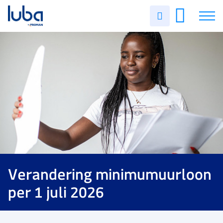
Uren
invullen
Vacatures
Over ons
Voor werkgevers
Contact
Verandering minimumuurloon
per 1 juli 2026