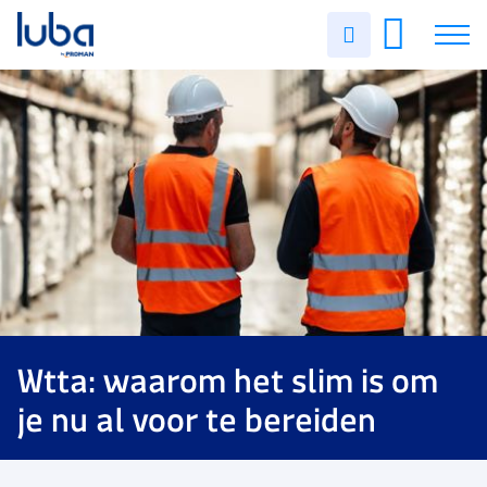
Uren
invullen
Vacatures
Over ons
Voor werkgevers
Contact
Wtta: waarom het slim is om
je nu al voor te bereiden