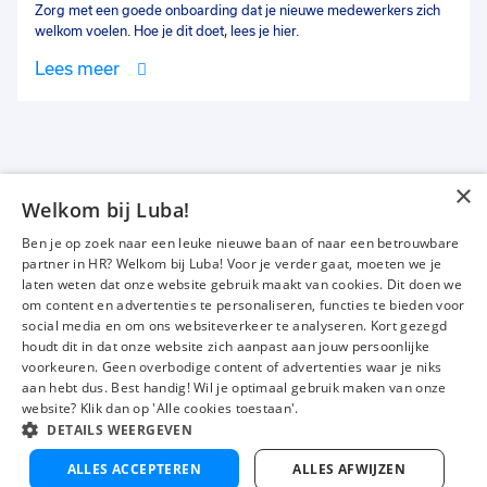
Zorg met een goede onboarding dat je nieuwe medewerkers zich
welkom voelen. Hoe je dit doet, lees je hier.
Lees meer
×
Welkom bij Luba!
Vacatures
Over ons
Ben je op zoek naar een leuke nieuwe baan of naar een betrouwbare
Werken bij Luba
Voor werkgevers
partner in HR? Welkom bij Luba! Voor je verder gaat, moeten we je
laten weten dat onze website gebruik maakt van cookies. Dit doen we
Mijn Luba
Contact
om content en advertenties te personaliseren, functies te bieden voor
social media en om ons websiteverkeer te analyseren. Kort gezegd
houdt dit in dat onze website zich aanpast aan jouw persoonlijke
Instagram
Facebook
LinkedIn
YouTube
Tiktok
voorkeuren. Geen overbodige content of advertenties waar je niks
aan hebt dus. Best handig! Wil je optimaal gebruik maken van onze
website? Klik dan op 'Alle cookies toestaan'.
DETAILS WEERGEVEN
Luba wordt beoordeeld met een
4,3 uit 5
van 1484 Google-reviews
ALLES ACCEPTEREN
ALLES AFWIJZEN