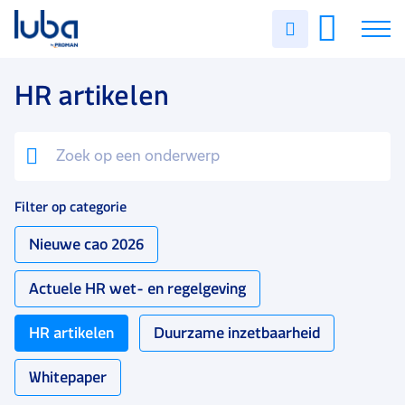
Uren
invullen
Vacatures
HR artikelen
Over ons
Voor werkgevers
Filter op categorie
Contact
Nieuwe cao 2026
Actuele HR wet- en regelgeving
HR artikelen
Duurzame inzetbaarheid
Whitepaper