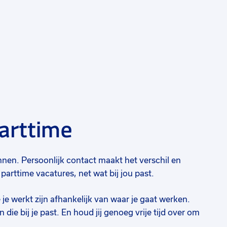
parttime
g
Voeg
toe
 kennen. Persoonlijk contact maakt het verschil en
aan
parttime vacatures, net wat bij jou past.
rieten
favorie
je werkt zijn afhankelijk van waar je gaat werken.
 die bij je past. En houd jij genoeg vrije tijd over om
Financieel medewerker
E