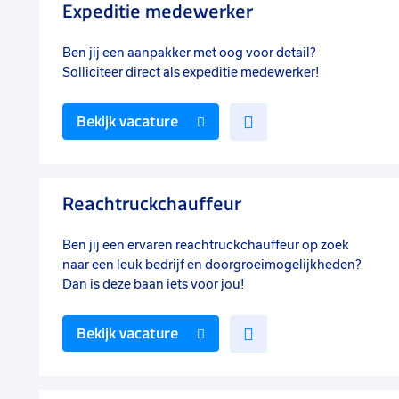
Expeditie medewerker
Ben jij een aanpakker met oog voor detail?
Solliciteer direct als expeditie medewerker!
Voeg
Bekijk vacature
toe
aan
favorieten
Reachtruckchauffeur
Ben jij een ervaren reachtruckchauffeur op zoek
naar een leuk bedrijf en doorgroeimogelijkheden?
Dan is deze baan iets voor jou!
Voeg
Bekijk vacature
toe
aan
favorieten