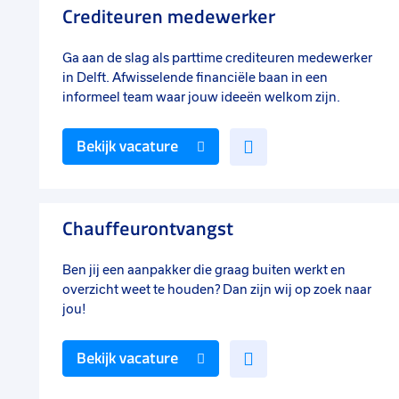
Crediteuren medewerker
Ga aan de slag als parttime crediteuren medewerker
in Delft. Afwisselende financiële baan in een
informeel team waar jouw ideeën welkom zijn.
Voeg
Bekijk vacature
toe
aan
favorieten
Chauffeurontvangst
Ben jij een aanpakker die graag buiten werkt en
overzicht weet te houden? Dan zijn wij op zoek naar
jou!
Voeg
Bekijk vacature
toe
aan