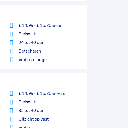
€ 14,99
-
€ 16,20
per uur
Bleiswijk
24 tot 40 uur
Detacheren
Vmbo
en hoger
€ 14,99
-
€ 16,20
per week
Bleiswijk
32 tot 40 uur
Uitzicht op vast
Vmbo