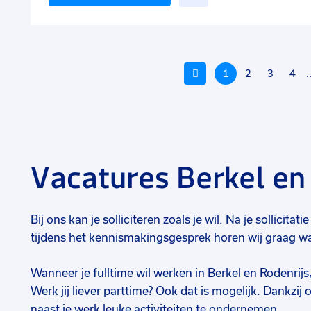
toe
aan
favorieten
Vorige
1
2
3
4
.
Vacatures Berkel en 
Voeg
toe
Bij ons kan je solliciteren zoals je wil. Na je sollici
aan
tijdens het kennismakingsgesprek horen wij graag wat 
favorieten
f
Wanneer je fulltime wil werken in Berkel en Rodenrijs
Werk jij liever parttime? Ook dat is mogelijk. Dankzij 
Orderpicker
naast je werk leuke activiteiten te ondernemen.