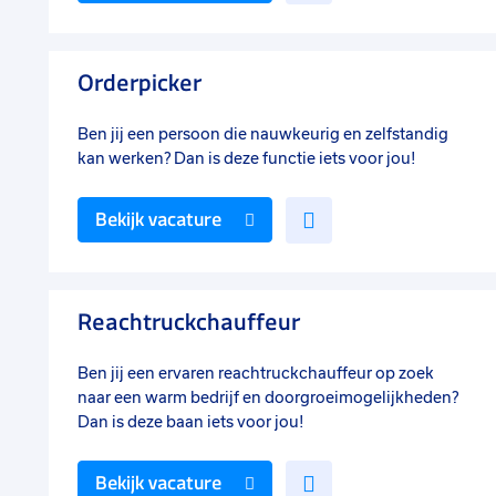
toe
aan
favorieten
Orderpicker
Ben jij een persoon die nauwkeurig en zelfstandig
kan werken? Dan is deze functie iets voor jou!
Voeg
Bekijk vacature
toe
aan
favorieten
Reachtruckchauffeur
Ben jij een ervaren reachtruckchauffeur op zoek
naar een warm bedrijf en doorgroeimogelijkheden?
Dan is deze baan iets voor jou!
Voeg
Bekijk vacature