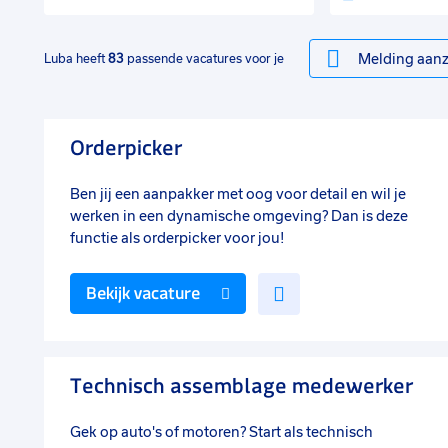
Melding aanz
Luba heeft
83
passende vacatures voor je
Orderpicker
Ben jij een aanpakker met oog voor detail en wil je
werken in een dynamische omgeving? Dan is deze
functie als orderpicker voor jou!
Voeg
Bekijk vacature
toe
aan
favorieten
Technisch assemblage medewerker
Gek op auto's of motoren? Start als technisch