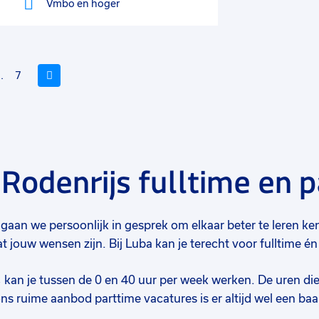
Vmbo
en hoger
..
7
Volgende
Rodenrijs fulltime en 
Voeg
Voe
toe
toe
tatie gaan we persoonlijk in gesprek om elkaar beter te leren
aan
aan
jouw wensen zijn. Bij Luba kan je terecht voor fulltime én 
avorieten
favo
, kan je tussen de 0 en 40 uur per week werken. De uren die 
ons ruime aanbod parttime vacatures is er altijd wel een baan
Technisch assemblage medewerker