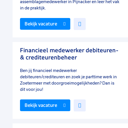
assemblagemedewerker in Pijnacker en leer het vak
in de praktijk.
Voeg
Bekijk vacature
toe
aan
favorieten
Financieel medewerker debiteuren-
& crediteurenbeheer
Ben jij financieel medewerker
debiteuren/crediteuren en zoek je parttime werk in
Zoetermeer met doorgroeimogelijkheden? Dan is
dit voor jou!
Voeg
Bekijk vacature
toe
aan
favorieten