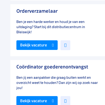
favorieten
Orderverzamelaar
Ben je een harde werker en houd je van een
uitdaging? Start bij dit distributiecentrum in
Bleiswijk!
Voeg
Bekijk vacature
toe
aan
favorieten
Coördinator goederenontvangst
Ben jij een aanpakker die graag buiten werkt en
overzicht weet te houden? Dan zijn wij op zoek naar
jou!
Voeg
Bekijk vacature