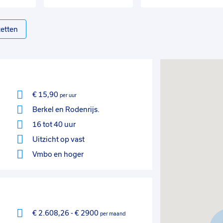
etten
€ 15,90
per uur
Berkel en Rodenrijs.
16 tot 40 uur
Uitzicht op vast
Vmbo
en hoger
€ 2.608,26
-
€ 2900
per maand