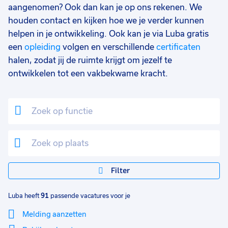
Facilitair
3
aangenomen? Ook dan kan je op ons rekenen. We
houden contact en kijken hoe we je verder kunnen
Food
2
helpen in je ontwikkeling. Ook kan je via Luba gratis
Winkel
1
een
opleiding
volgen en verschillende
certificaten
halen, zodat jij de ruimte krijgt om jezelf te
Schoonmaak
1
ontwikkelen tot een vakbekwame kracht.
Klantenservice
1
Financieel
1
Marketing
1
Opleidingsniveau
0
Mbo
51
Filter
Vmbo
30
Luba heeft
91
passende vacatures voor je
HBO
9
Melding aanzetten
Hbo
7