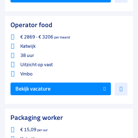
toe
aan
favo
Operator food
€ 2869
-
€ 3206
per maand
Katwijk
38 uur
Uitzicht op vast
Vmbo
Voe
Bekijk vacature
toe
aan
favo
Packaging worker
€ 15,09
per uur