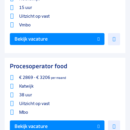
15 uur
Uitzicht op vast
Vmbo
Voe
Bekijk vacature
toe
aan
favo
Procesoperator food
€ 2869
-
€ 3206
per maand
Katwijk
38 uur
Uitzicht op vast
Mbo
Voe
Bekijk vacature