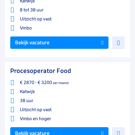
Katwijk
8 tot 38 uur
Uitzicht op vast
Vmbo
Voe
Bekijk vacature
toe
aan
favo
Procesoperator Food
€ 2870
-
€ 3200
per maand
Katwijk
38 uur
Uitzicht op vast
Vmbo
en hoger
Voe
Bekijk vacature