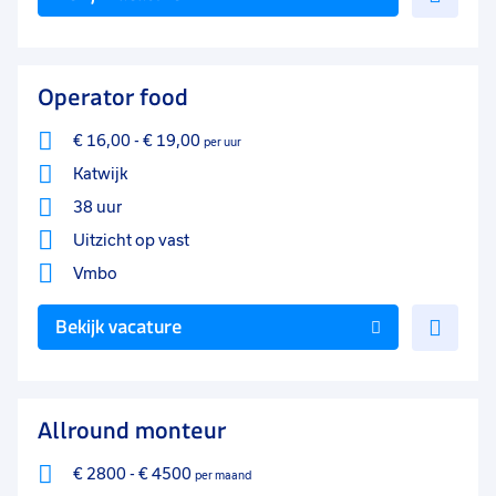
toe
aan
favo
Operator food
€ 16,00
-
€ 19,00
per uur
Katwijk
38 uur
Uitzicht op vast
Vmbo
Voe
Bekijk vacature
toe
aan
favo
Allround monteur
€ 2800
-
€ 4500
per maand