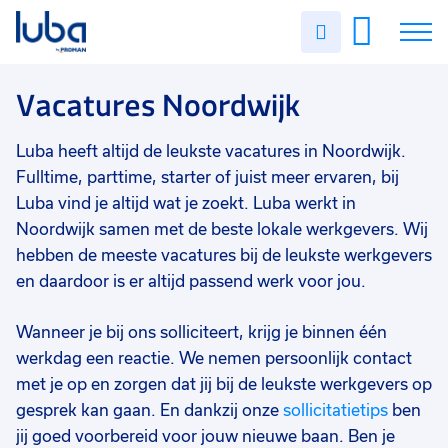
Vakgebied
0
Uren
Filter vacatures
Slui
invullen
Techniek
18
Vacatures
Vacatures Noordwijk
Industrie/productie
16
Staf/HR/Management
10
Over ons
Luba heeft altijd de leukste vacatures in Noordwijk.
Commercieel
7
Fulltime, parttime, starter of juist meer ervaren, bij
Voor werkgevers
Luba vind je altijd wat je zoekt. Luba werkt in
Bouw
6
Noordwijk samen met de beste lokale werkgevers. Wij
Contact
hebben de meeste vacatures bij de leukste werkgevers
Magazijn/logistiek
6
en daardoor is er altijd passend werk voor jou.
Administratief/secretarieel
6
Wanneer je bij ons solliciteert, krijg je binnen één
Horeca/toerisme
5
werkdag een reactie. We nemen persoonlijk contact
Transport/chauffeurs
4
met je op en zorgen dat jij bij de leukste werkgevers op
gesprek kan gaan. En dankzij onze
sollicitatietips
ben
Agro
3
jij goed voorbereid voor jouw nieuwe baan. Ben je