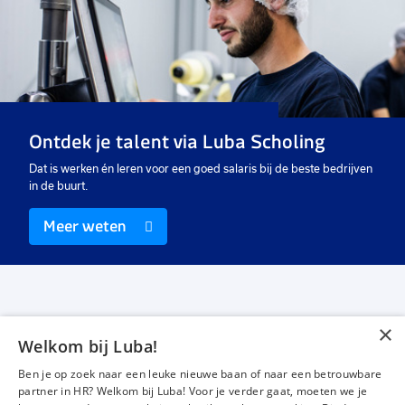
Ontdek je talent via Luba Scholing
Dat is werken én leren voor een goed salaris bij de beste bedrijven
in de buurt.
Meer weten
×
Welkom bij Luba!
Vacatures
Over ons
Ben je op zoek naar een leuke nieuwe baan of naar een betrouwbare
Werken bij Luba
Voor werkgevers
partner in HR? Welkom bij Luba! Voor je verder gaat, moeten we je