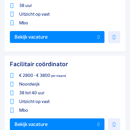
Leerwerktraject
1
38 uur
Uitzicht op vast
Uren per week
0
Mbo
37 - 40+ uur
69
Voe
Bekijk vacature
25 - 32 uur
29
toe
17 - 24 uur
13
aan
favo
0 - 8 uur
4
Facilitair coördinator
33 - 36 uur
2
€ 2800
-
€ 3800
per maand
9 - 16 uur
2
Noordwijk
38 tot 40 uur
Uitzicht op vast
Mbo
Voe
Bekijk vacature
toe