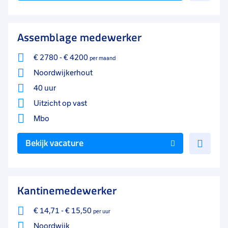
aan
favo
Assemblage medewerker
€ 2780
-
€ 4200
per maand
Noordwijkerhout
40 uur
Uitzicht op vast
Mbo
Voe
Bekijk vacature
toe
aan
favo
Kantinemedewerker
€ 14,71
-
€ 15,50
per uur
Noordwijk