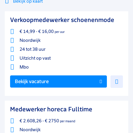
Bekijk op kaart
Havo
4
Mi
Sluiten
Verkoopmedewerker schoenenmode
Filter
Vwo
3
lo
€ 14,99
-
€ 16,00
per uur
MBO
1
Noordwijk
WO
1
24 tot 38 uur
MBO/HBO
1
Uitzicht op vast
Mbo
Soort contract
0
Uitzicht op vast
74
Voe
Bekijk vacature
toe
Vast
23
aan
Detacheren
17
favo
Medewerker horeca Fulltime
Tijdelijk
8
€ 2.608,26
-
€ 2750
per maand
2
Noordwijk