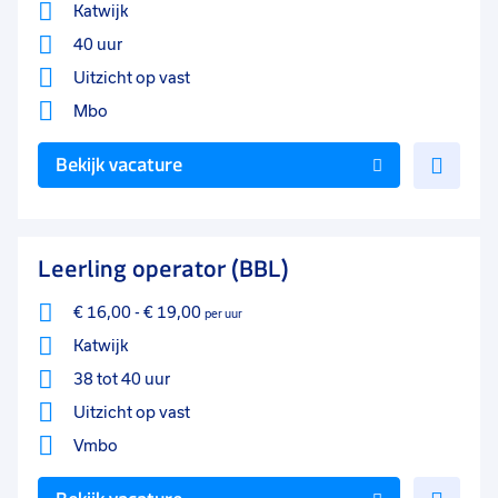
Katwijk
40 uur
Uitzicht op vast
Mbo
Voe
Bekijk vacature
toe
aan
favo
Leerling operator (BBL)
€ 16,00
-
€ 19,00
per uur
Katwijk
38 tot 40 uur
Uitzicht op vast
Vmbo
Voe