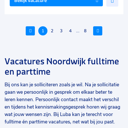
Bekijk vacature
toe
aan
favo
Vorige
1
2
3
4
...
8
Volgende
Vacatures Noordwijk fulltime
Voeg
Voeg
Voe
en parttime
toe
toe
toe
aan
aan
aan
Bij ons kan je solliciteren zoals je wil. Na je sollicitatie
favorieten
favorieten
favo
gaan we persoonlijk in gesprek om elkaar beter te
Verkoopmedewerker
Medewerker horeca Fulltime
Fa
leren kennen. Persoonlijk contact maakt het verschil
schoenenmode
en tijdens het kennismakingsgesprek horen wij graag
24 tot 38 uur
38 uur
38
Uitzicht op vast
Uitzicht op vast
Ui
wat jouw wensen zijn. Bij Luba kan je terecht voor
fulltime én parttime vacatures, net wat bij jou past.
€ 14,99
-
€ 16,00
€ 2.608,26
-
€ 2750
€
p.u.
p.m.